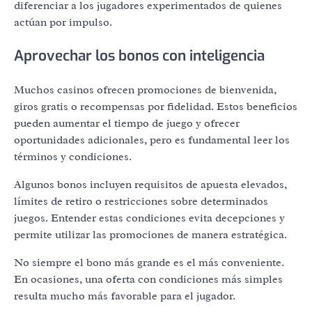
diferenciar a los jugadores experimentados de quienes
actúan por impulso.
Aprovechar los bonos con inteligencia
Muchos casinos ofrecen promociones de bienvenida,
giros gratis o recompensas por fidelidad. Estos beneficios
pueden aumentar el tiempo de juego y ofrecer
oportunidades adicionales, pero es fundamental leer los
términos y condiciones.
Algunos bonos incluyen requisitos de apuesta elevados,
límites de retiro o restricciones sobre determinados
juegos. Entender estas condiciones evita decepciones y
permite utilizar las promociones de manera estratégica.
No siempre el bono más grande es el más conveniente.
En ocasiones, una oferta con condiciones más simples
resulta mucho más favorable para el jugador.