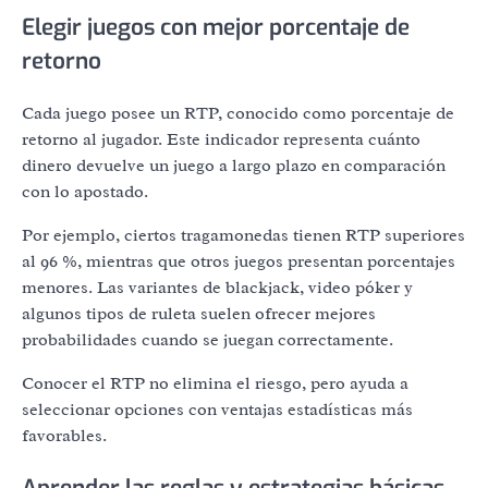
Elegir juegos con mejor porcentaje de
retorno
Cada juego posee un RTP, conocido como porcentaje de
retorno al jugador. Este indicador representa cuánto
dinero devuelve un juego a largo plazo en comparación
con lo apostado.
Por ejemplo, ciertos tragamonedas tienen RTP superiores
al 96 %, mientras que otros juegos presentan porcentajes
menores. Las variantes de blackjack, video póker y
algunos tipos de ruleta suelen ofrecer mejores
probabilidades cuando se juegan correctamente.
Conocer el RTP no elimina el riesgo, pero ayuda a
seleccionar opciones con ventajas estadísticas más
favorables.