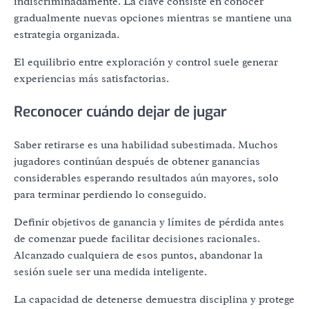
indiscriminadamente. La clave consiste en conocer
gradualmente nuevas opciones mientras se mantiene una
estrategia organizada.
El equilibrio entre exploración y control suele generar
experiencias más satisfactorias.
Reconocer cuándo dejar de jugar
Saber retirarse es una habilidad subestimada. Muchos
jugadores continúan después de obtener ganancias
considerables esperando resultados aún mayores, solo
para terminar perdiendo lo conseguido.
Definir objetivos de ganancia y límites de pérdida antes
de comenzar puede facilitar decisiones racionales.
Alcanzado cualquiera de esos puntos, abandonar la
sesión suele ser una medida inteligente.
La capacidad de detenerse demuestra disciplina y protege