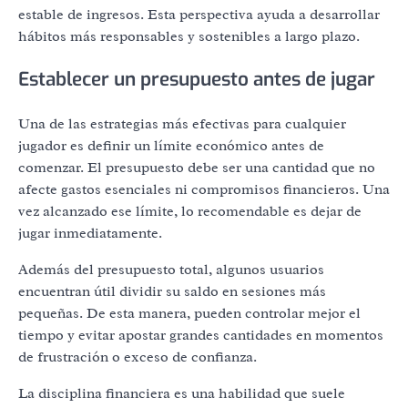
estable de ingresos. Esta perspectiva ayuda a desarrollar
hábitos más responsables y sostenibles a largo plazo.
Establecer un presupuesto antes de jugar
Una de las estrategias más efectivas para cualquier
jugador es definir un límite económico antes de
comenzar. El presupuesto debe ser una cantidad que no
afecte gastos esenciales ni compromisos financieros. Una
vez alcanzado ese límite, lo recomendable es dejar de
jugar inmediatamente.
Además del presupuesto total, algunos usuarios
encuentran útil dividir su saldo en sesiones más
pequeñas. De esta manera, pueden controlar mejor el
tiempo y evitar apostar grandes cantidades en momentos
de frustración o exceso de confianza.
La disciplina financiera es una habilidad que suele