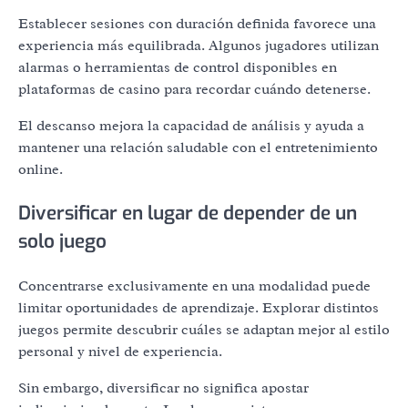
Establecer sesiones con duración definida favorece una
experiencia más equilibrada. Algunos jugadores utilizan
alarmas o herramientas de control disponibles en
plataformas de casino para recordar cuándo detenerse.
El descanso mejora la capacidad de análisis y ayuda a
mantener una relación saludable con el entretenimiento
online.
Diversificar en lugar de depender de un
solo juego
Concentrarse exclusivamente en una modalidad puede
limitar oportunidades de aprendizaje. Explorar distintos
juegos permite descubrir cuáles se adaptan mejor al estilo
personal y nivel de experiencia.
Sin embargo, diversificar no significa apostar