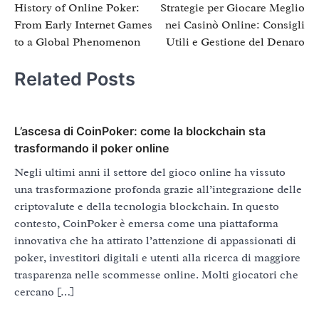
History of Online Poker:
Strategie per Giocare Meglio
navigation
From Early Internet Games
nei Casinò Online: Consigli
to a Global Phenomenon
Utili e Gestione del Denaro
Related Posts
L’ascesa di CoinPoker: come la blockchain sta
trasformando il poker online
Negli ultimi anni il settore del gioco online ha vissuto
una trasformazione profonda grazie all’integrazione delle
criptovalute e della tecnologia blockchain. In questo
contesto, CoinPoker è emersa come una piattaforma
innovativa che ha attirato l’attenzione di appassionati di
poker, investitori digitali e utenti alla ricerca di maggiore
trasparenza nelle scommesse online. Molti giocatori che
cercano […]