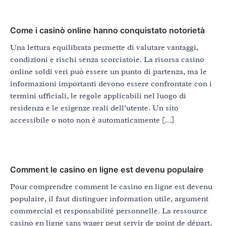
Come i casinò online hanno conquistato notorietà
Una lettura equilibrata permette di valutare vantaggi,
condizioni e rischi senza scorciatoie. La risorsa casino
online soldi veri può essere un punto di partenza, ma le
informazioni importanti devono essere confrontate con i
termini ufficiali, le regole applicabili nel luogo di
residenza e le esigenze reali dell’utente. Un sito
accessibile o noto non è automaticamente […]
Comment le casino en ligne est devenu populaire
Pour comprendre comment le casino en ligne est devenu
populaire, il faut distinguer information utile, argument
commercial et responsabilité personnelle. La ressource
casino en ligne sans wager peut servir de point de départ,