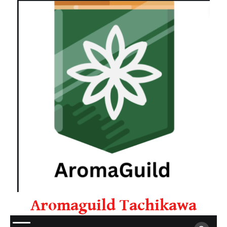
Skip
to
content
Aromaguild Tachikawa