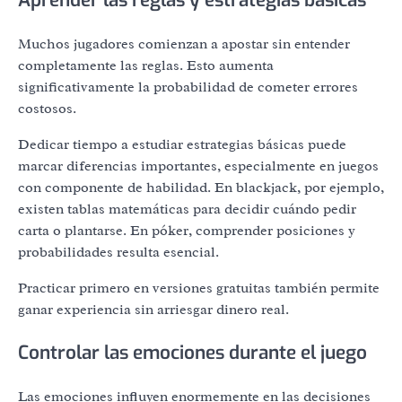
Aprender las reglas y estrategias básicas
Muchos jugadores comienzan a apostar sin entender
completamente las reglas. Esto aumenta
significativamente la probabilidad de cometer errores
costosos.
Dedicar tiempo a estudiar estrategias básicas puede
marcar diferencias importantes, especialmente en juegos
con componente de habilidad. En blackjack, por ejemplo,
existen tablas matemáticas para decidir cuándo pedir
carta o plantarse. En póker, comprender posiciones y
probabilidades resulta esencial.
Practicar primero en versiones gratuitas también permite
ganar experiencia sin arriesgar dinero real.
Controlar las emociones durante el juego
Las emociones influyen enormemente en las decisiones