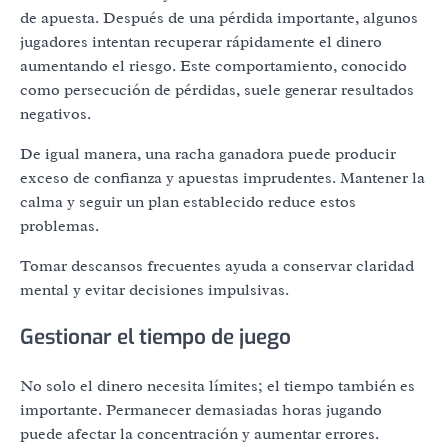
de apuesta. Después de una pérdida importante, algunos
jugadores intentan recuperar rápidamente el dinero
aumentando el riesgo. Este comportamiento, conocido
como persecución de pérdidas, suele generar resultados
negativos.
De igual manera, una racha ganadora puede producir
exceso de confianza y apuestas imprudentes. Mantener la
calma y seguir un plan establecido reduce estos
problemas.
Tomar descansos frecuentes ayuda a conservar claridad
mental y evitar decisiones impulsivas.
Gestionar el tiempo de juego
No solo el dinero necesita límites; el tiempo también es
importante. Permanecer demasiadas horas jugando
puede afectar la concentración y aumentar errores.