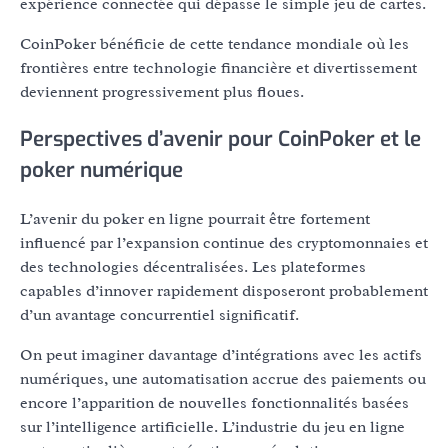
expérience connectée qui dépasse le simple jeu de cartes.
CoinPoker bénéficie de cette tendance mondiale où les
frontières entre technologie financière et divertissement
deviennent progressivement plus floues.
Perspectives d’avenir pour CoinPoker et le
poker numérique
L’avenir du poker en ligne pourrait être fortement
influencé par l’expansion continue des cryptomonnaies et
des technologies décentralisées. Les plateformes
capables d’innover rapidement disposeront probablement
d’un avantage concurrentiel significatif.
On peut imaginer davantage d’intégrations avec les actifs
numériques, une automatisation accrue des paiements ou
encore l’apparition de nouvelles fonctionnalités basées
sur l’intelligence artificielle. L’industrie du jeu en ligne