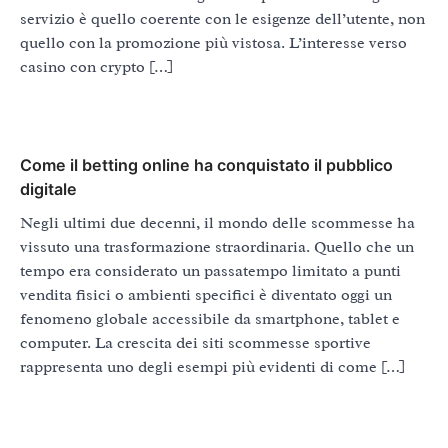
servizio è quello coerente con le esigenze dell’utente, non
quello con la promozione più vistosa. L’interesse verso
casino con crypto […]
Come il betting online ha conquistato il pubblico
digitale
Negli ultimi due decenni, il mondo delle scommesse ha
vissuto una trasformazione straordinaria. Quello che un
tempo era considerato un passatempo limitato a punti
vendita fisici o ambienti specifici è diventato oggi un
fenomeno globale accessibile da smartphone, tablet e
computer. La crescita dei siti scommesse sportive
rappresenta uno degli esempi più evidenti di come […]