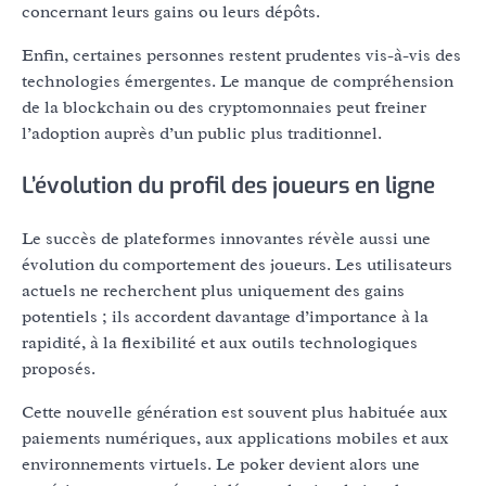
concernant leurs gains ou leurs dépôts.
Enfin, certaines personnes restent prudentes vis-à-vis des
technologies émergentes. Le manque de compréhension
de la blockchain ou des cryptomonnaies peut freiner
l’adoption auprès d’un public plus traditionnel.
L’évolution du profil des joueurs en ligne
Le succès de plateformes innovantes révèle aussi une
évolution du comportement des joueurs. Les utilisateurs
actuels ne recherchent plus uniquement des gains
potentiels ; ils accordent davantage d’importance à la
rapidité, à la flexibilité et aux outils technologiques
proposés.
Cette nouvelle génération est souvent plus habituée aux
paiements numériques, aux applications mobiles et aux
environnements virtuels. Le poker devient alors une