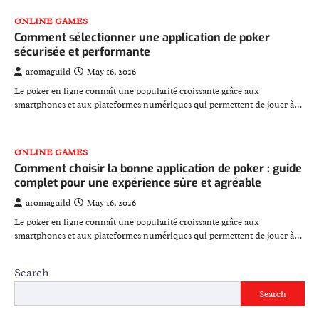
ONLINE GAMES
Comment sélectionner une application de poker
sécurisée et performante
aromaguild
May 16, 2026
Le poker en ligne connaît une popularité croissante grâce aux
smartphones et aux plateformes numériques qui permettent de jouer à…
ONLINE GAMES
Comment choisir la bonne application de poker : guide
complet pour une expérience sûre et agréable
aromaguild
May 16, 2026
Le poker en ligne connaît une popularité croissante grâce aux
smartphones et aux plateformes numériques qui permettent de jouer à…
Search
Search