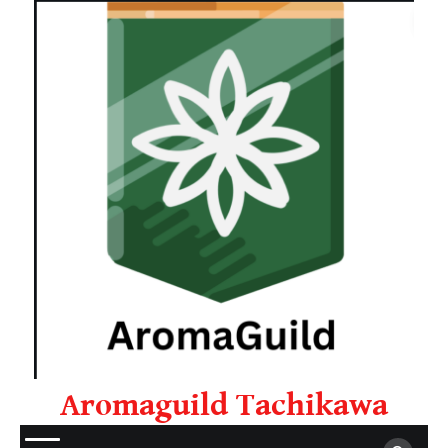
Skip
to
content
Aromaguild Tachikawa