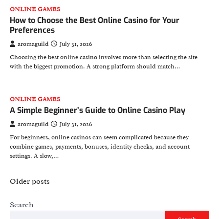
ONLINE GAMES
How to Choose the Best Online Casino for Your
Preferences
aromaguild
July 31, 2026
Choosing the best online casino involves more than selecting the site
with the biggest promotion. A strong platform should match…
ONLINE GAMES
A Simple Beginner’s Guide to Online Casino Play
aromaguild
July 31, 2026
For beginners, online casinos can seem complicated because they
combine games, payments, bonuses, identity checks, and account
settings. A slow,…
Posts
Older posts
navigation
Search