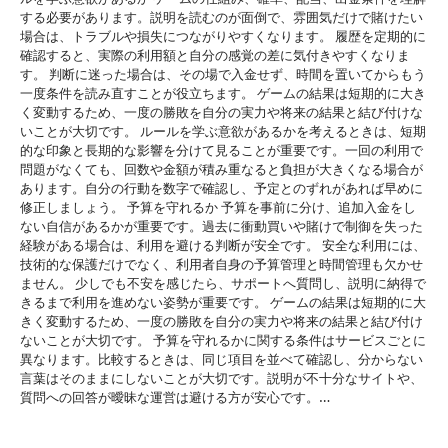
する必要があります。説明を読むのが面倒で、雰囲気だけで賭けたい
場合は、トラブルや損失につながりやすくなります。 履歴を定期的に
確認すると、実際の利用額と自分の感覚の差に気付きやすくなりま
す。 判断に迷った場合は、その場で入金せず、時間を置いてからもう
一度条件を読み直すことが役立ちます。 ゲームの結果は短期的に大き
く変動するため、一度の勝敗を自分の実力や将来の結果と結び付けな
いことが大切です。 ルールを学ぶ意欲があるかを考えるときは、短期
的な印象と長期的な影響を分けて見ることが重要です。一回の利用で
問題がなくても、回数や金額が積み重なると負担が大きくなる場合が
あります。自分の行動を数字で確認し、予定とのずれがあれば早めに
修正しましょう。 予算を守れるか 予算を事前に分け、追加入金をし
ない自信があるかが重要です。過去に衝動買いや賭けで制御を失った
経験がある場合は、利用を避ける判断が安全です。 安全な利用には、
技術的な保護だけでなく、利用者自身の予算管理と時間管理も欠かせ
ません。 少しでも不安を感じたら、サポートへ質問し、説明に納得で
きるまで利用を進めない姿勢が重要です。 ゲームの結果は短期的に大
きく変動するため、一度の勝敗を自分の実力や将来の結果と結び付け
ないことが大切です。 予算を守れるかに関する条件はサービスごとに
異なります。比較するときは、同じ項目を並べて確認し、分からない
言葉はそのままにしないことが大切です。説明が不十分なサイトや、
質問への回答が曖昧な運営は避ける方が安心です。…