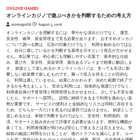
ONLINE GAMES
オンラインカジノで遊ぶべきかを判断するための考え方
aromaguild
August 5, 2026
オンラインカジノを理解するには、華やかな演出だけでなく、運営、
安全性、確率、資金管理まで見る必要があります。 おすすめオンカジ
について調べる際は、広告の印象だけでなく、利用を勧めるのではな
く、自分に適しているかを判断する基準を示すという視点が欠かせま
せん。本記事では、初心者にも理解しやすい言葉で、基本的な仕組
み、選び方、安全性、資金管理、責任あるプレイまで順番に解説しま
す。 娯楽として楽しめるか オンラインカジノは、失っても生活に影
響しない娯楽費で楽しむものです。勝って収入を得ることが目的な
ら、利用は適していません。結果にかかわらず、決めた範囲で終了で
きるかを考えましょう。 安全な利用には、技術的な保護だけでなく、
利用者自身の予算管理と時間管理も欠かせません。 少しでも不安を感
じたら、サポートへ質問し、説明に納得できるまで利用を進めない姿
勢が重要です。 サービスの便利さと金銭的なリスクは同時に存在する
ため、どちらか一方だけを見るのは適切ではありません。 娯楽として
楽しめるかは、単独で判断するのではなく、安全性、利用規約、決
済、サポートと組み合わせて評価する必要があります。便利な機能が
多くても、利用者保護が弱ければ安心して使えるとは言えません。登
録前の確認に時間をかけることが、後のトラブルを減らします。 ルー
ルを学ぶ意欲があるか ゲームの仕組み、確率、配当、出金条件を理解