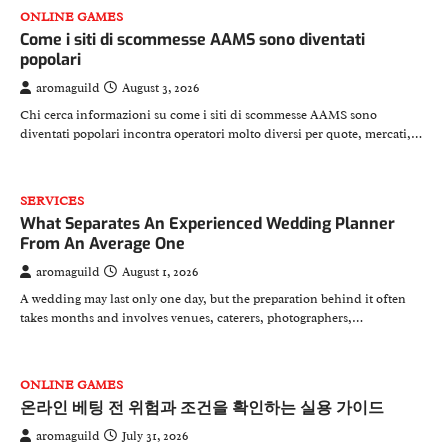
ONLINE GAMES
Come i siti di scommesse AAMS sono diventati
popolari
aromaguild
August 3, 2026
Chi cerca informazioni su come i siti di scommesse AAMS sono
diventati popolari incontra operatori molto diversi per quote, mercati,…
SERVICES
What Separates An Experienced Wedding Planner
From An Average One
aromaguild
August 1, 2026
A wedding may last only one day, but the preparation behind it often
takes months and involves venues, caterers, photographers,…
ONLINE GAMES
온라인 베팅 전 위험과 조건을 확인하는 실용 가이드
aromaguild
July 31, 2026