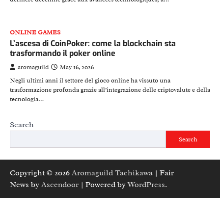
ONLINE GAMES
L’ascesa di CoinPoker: come la blockchain sta
trasformando il poker online
aromaguild
May 16, 2026
Negli ultimi anni il settore del gioco online ha vissuto una
trasformazione profonda grazie all’integrazione delle criptovalute e della
tecnologia…
Search
Search
Copyright © 2026
Aromaguild Tachikawa
| Fair
News by
Ascendoor
| Powered by
WordPress
.