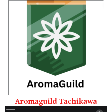
Skip
to
content
Aromaguild Tachikawa