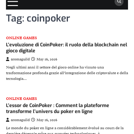
Tag:
coinpoker
ONLINE GAMES
L’evoluzione di CoinPoker: il ruolo della blockchain nel
gioco digitale
aromaguild
May 16, 2026
Negli ultimi anni il settore del gioco online ha vissuto una
trasformazione profonda grazie all’integrazione delle criptovalute e della
tecnologia…
ONLINE GAMES
L’essor de CoinPoker : Comment la plateforme
transforme l’univers du poker en ligne
aromaguild
May 16, 2026
Le monde du poker en ligne a considérablement évolué au cours de la
dernière décennie grâce aux avancées technologiques, à…