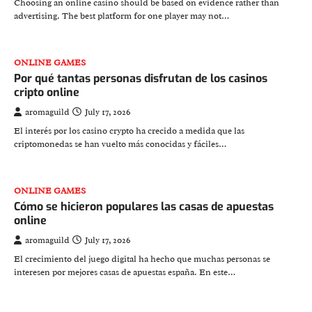
Choosing an online casino should be based on evidence rather than
advertising. The best platform for one player may not…
ONLINE GAMES
Por qué tantas personas disfrutan de los casinos
cripto online
aromaguild
July 17, 2026
El interés por los casino crypto ha crecido a medida que las
criptomonedas se han vuelto más conocidas y fáciles…
ONLINE GAMES
Cómo se hicieron populares las casas de apuestas
online
aromaguild
July 17, 2026
El crecimiento del juego digital ha hecho que muchas personas se
interesen por mejores casas de apuestas españa. En este…