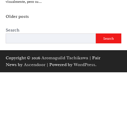
visualmente, pero su…
Posts
Older posts
navigation
Search
Search
Copyright © 2026
Aromaguild Tachikawa
| Fair
News by
Ascendoor
| Powered by
WordPress
.