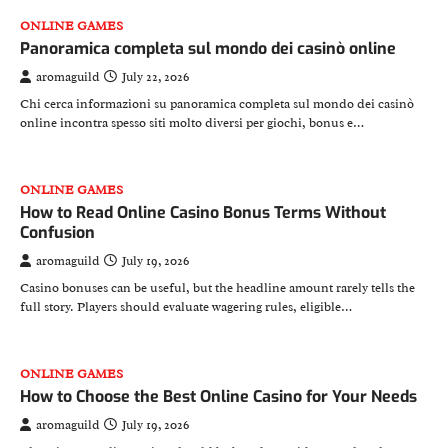
ONLINE GAMES
Panoramica completa sul mondo dei casinò online
aromaguild
July 22, 2026
Chi cerca informazioni su panoramica completa sul mondo dei casinò
online incontra spesso siti molto diversi per giochi, bonus e…
ONLINE GAMES
How to Read Online Casino Bonus Terms Without
Confusion
aromaguild
July 19, 2026
Casino bonuses can be useful, but the headline amount rarely tells the
full story. Players should evaluate wagering rules, eligible…
ONLINE GAMES
How to Choose the Best Online Casino for Your Needs
aromaguild
July 19, 2026