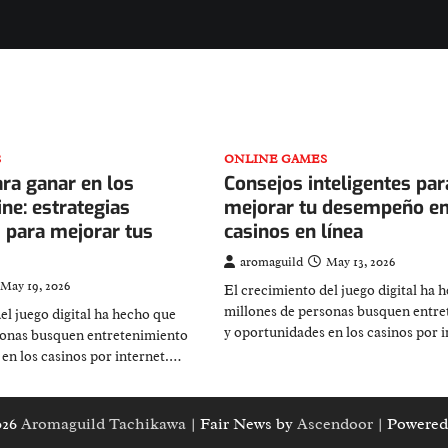
S
ONLINE GAMES
ra ganar en los
Consejos inteligentes par
ine: estrategias
mejorar tu desempeño e
s para mejorar tus
casinos en línea
aromaguild
May 13, 2026
May 19, 2026
El crecimiento del juego digital ha 
millones de personas busquen entr
el juego digital ha hecho que
y oportunidades en los casinos por 
sonas busquen entretenimiento
en los casinos por internet.…
026
Aromaguild Tachikawa
| Fair News by
Ascendoor
| Powered