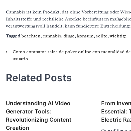
Cannabis ist kein Produkt, das ohne Vorbereitung oder Wiss
Inhaltsstoffe und rechtliche Aspekte beeinflussen maßgebli
verantwortungsvoll handelt, kann fundiertere Entscheidung
Tagged
beachten
,
cannabis
,
dinge
,
konsum
,
sollte
,
wichtige
Post
⟵
Cómo comparar salas de poker online con mentalidad de
usuario
navigation
Related Posts
Understanding AI Video
From Inven
Generator Tools:
Essential: 
Revolutionizing Content
Electric Ra
Creation
One of the mo