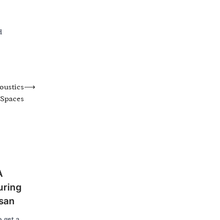
d
oustics
⟶
 Spaces
A
uring
Osan
 get a