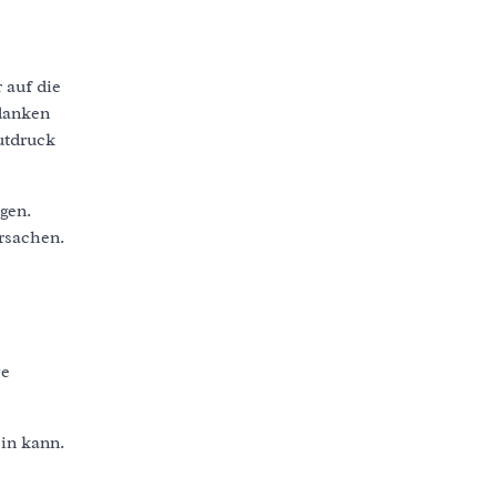
 auf die
danken
utdruck
gen.
rsachen.
ve
in kann.