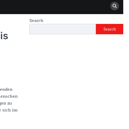
Search
Search
is
igenden
 Menschen
gen zu
e sich im