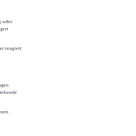
g oder
gert
r reagiert
ngen
stehende
nnen