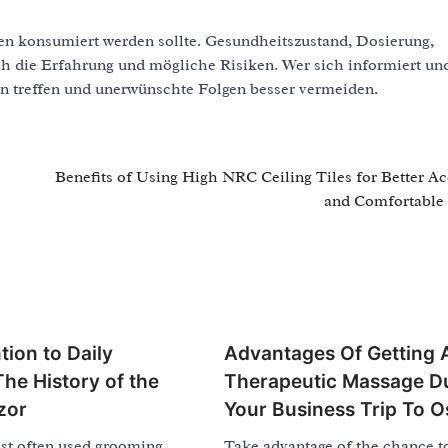
en konsumiert werden sollte. Gesundheitszustand, Dosierung,
ch die Erfahrung und mögliche Risiken. Wer sich informiert un
en treffen und unerwünschte Folgen besser vermeiden.
Benefits of Using High NRC Ceiling Tiles for Better Ac
and Comfortable
tion to Daily
Advantages Of Getting 
The History of the
Therapeutic Massage D
zor
Your Business Trip To 
st often used grooming
Take advantage of the chance to