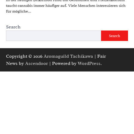
In der heutigen Diskussion rund um Gesundheit und Freizeitkonsum
taucht cannabis immer häufiger auf. Viele Menschen interessieren sich
für mögliche…
Search
Search
Copyright © 2026
Aromaguild Tachikawa
| Fair
News by
Ascendoor
| Powered by
WordPress
.