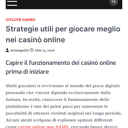
ONLINE GAMES
Strategie utili per giocare meglio
nei casinò online
aromaguild
May 15, 2026
Capire il funzionamento dei casinò online
prima di iniziare
Molti giocatori si avvicinano al mondo del gioco digitale
pensando che vincere dipenda esclusivamente dalla
fortuna. In realtà, conoscere il funzionamento delle
piattaforme è uno dei primi passi per aumentare le
possibilità di ottenere risultati migliori nel lungo periodo.
Alcuni utenti scelgono di esplorare opzioni differenti
come
casino online non AAMS
, cercando bonus diversi,