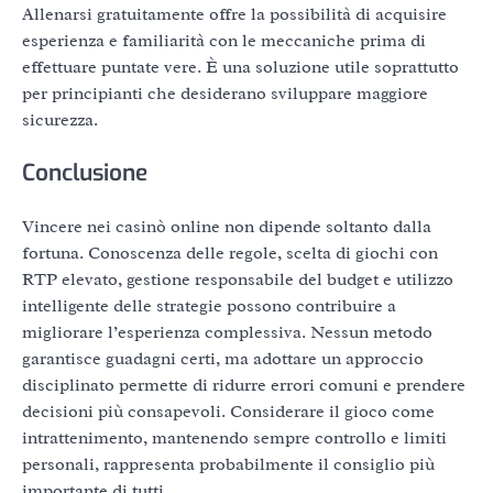
Allenarsi gratuitamente offre la possibilità di acquisire
esperienza e familiarità con le meccaniche prima di
effettuare puntate vere. È una soluzione utile soprattutto
per principianti che desiderano sviluppare maggiore
sicurezza.
Conclusione
Vincere nei casinò online non dipende soltanto dalla
fortuna. Conoscenza delle regole, scelta di giochi con
RTP elevato, gestione responsabile del budget e utilizzo
intelligente delle strategie possono contribuire a
migliorare l’esperienza complessiva. Nessun metodo
garantisce guadagni certi, ma adottare un approccio
disciplinato permette di ridurre errori comuni e prendere
decisioni più consapevoli. Considerare il gioco come
intrattenimento, mantenendo sempre controllo e limiti
personali, rappresenta probabilmente il consiglio più
importante di tutti.