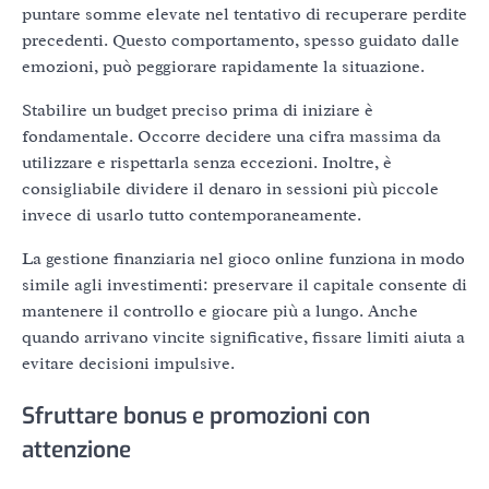
puntare somme elevate nel tentativo di recuperare perdite
precedenti. Questo comportamento, spesso guidato dalle
emozioni, può peggiorare rapidamente la situazione.
Stabilire un budget preciso prima di iniziare è
fondamentale. Occorre decidere una cifra massima da
utilizzare e rispettarla senza eccezioni. Inoltre, è
consigliabile dividere il denaro in sessioni più piccole
invece di usarlo tutto contemporaneamente.
La gestione finanziaria nel gioco online funziona in modo
simile agli investimenti: preservare il capitale consente di
mantenere il controllo e giocare più a lungo. Anche
quando arrivano vincite significative, fissare limiti aiuta a
evitare decisioni impulsive.
Sfruttare bonus e promozioni con
attenzione