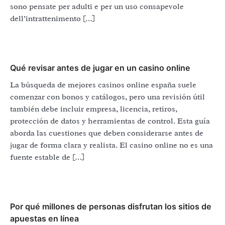
sono pensate per adulti e per un uso consapevole
dell’intrattenimento […]
Qué revisar antes de jugar en un casino online
La búsqueda de mejores casinos online españa suele
comenzar con bonos y catálogos, pero una revisión útil
también debe incluir empresa, licencia, retiros,
protección de datos y herramientas de control. Esta guía
aborda las cuestiones que deben considerarse antes de
jugar de forma clara y realista. El casino online no es una
fuente estable de […]
Por qué millones de personas disfrutan los sitios de
apuestas en línea