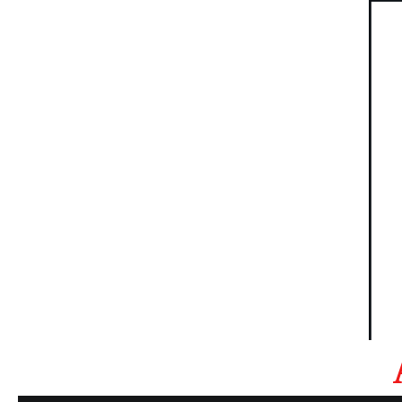
Skip
to
content