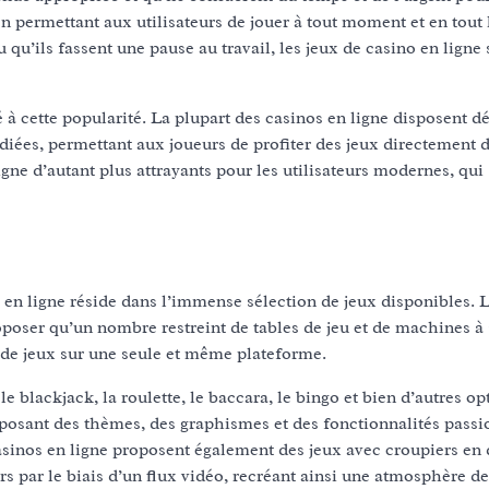
en permettant aux utilisateurs de jouer à tout moment et en tout 
qu’ils fassent une pause au travail, les jeux de casino en ligne 
à cette popularité. La plupart des casinos en ligne disposent d
diées, permettant aux joueurs de profiter des jeux directement 
igne d’autant plus attrayants pour les utilisateurs modernes, qui
 en ligne réside dans l’immense sélection de jeux disponibles. 
oposer qu’un nombre restreint de tables de jeu et de machines à
 de jeux sur une seule et même plateforme.
e blackjack, la roulette, le baccara, le bingo et bien d’autres op
posant des thèmes, des graphismes et des fonctionnalités pass
sinos en ligne proposent également des jeux avec croupiers en d
rs par le biais d’un flux vidéo, recréant ainsi une atmosphère d