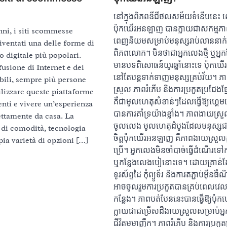
នៅក្នុងពិភពឌីជីថលសម័យទំនើបនេះ 
ប៉ុកឃើរអនឡាញ បានក្លាយជាសកម្មភាពក
nni, i siti scommesse
ពេញនិយមសម្រាប់មនុស្សរាប់លាននាក់
diventati una delle forme di
ពិភពលោក។ មិនថាជាអ្នកលេងថ្មី ឬអ្ន
o digitale più popolari.
មានបទពិសោធន៍យូរឆ្នាំនោះទេ ប៉ុក
fusione di Internet e dei
នៅតែបន្តទាក់ទាញមនុស្សគ្រប់វ័យ។ 
bili, sempre più persone
ស្រួល ភាពរំភើប និងការប្រកួតប្រជែងផ្
ilizzare queste piattaforme
គឺជាមូលហេតុសំខាន់ៗដែលធ្វើឱ្យហ្គេ
enti e vivere un’esperienza
បានការគាំទ្រយ៉ាងខ្លាំង។ ភាពងាយស្រួល
rettamente da casa. La
ចូលលេង មូលហេតុដំបូងដែលមនុស្សជ
di comodità, tecnologia
ចិត្តប៉ុកឃើរអនឡាញ គឺភាពងាយស្រួលក
ia varietà di opzioni […]
ប្រើ។ អ្នកលេងមិនចាំបាច់ធ្វើដំណើរទៅ
ឬកន្លែងលេងបៀនោះទេ។ ដោយគ្រាន់
ទូរស័ព្ទដៃ កុំព្យូទ័រ និងការតភ្ជាប់អ៊ីនធ
អាចចូលរួមការប្រកួតបានគ្រប់ពេលវេលា 
កន្លែង។ ភាពបត់បែននេះបានធ្វើឱ្យប៉
ក្លាយជាជម្រើសដ៏ងាយស្រួលសម្រាប់អ
ជីវិតមមាញឹក។ ភាពរំភើប និងការប្រកួត