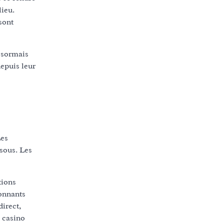
lieu.
sont
ésormais
depuis leur
Les
 sous. Les
tions
ionnants
irect,
e casino