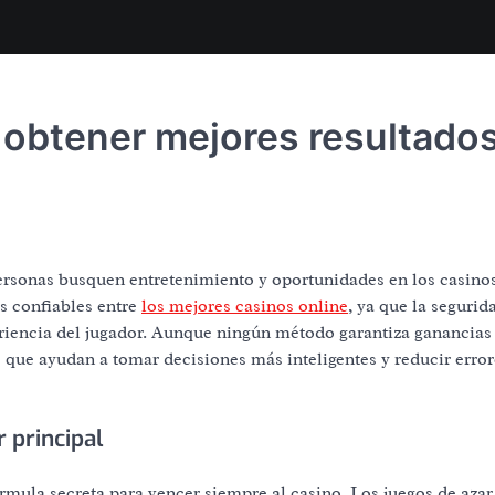
a obtener mejores resultado
personas busquen entretenimiento y oportunidades en los casino
s confiables entre
los mejores casinos online
, ya que la segurida
periencia del jugador. Aunque ningún método garantiza ganancias
 que ayudan a tomar decisiones más inteligentes y reducir error
 principal
mula secreta para vencer siempre al casino. Los juegos de azar