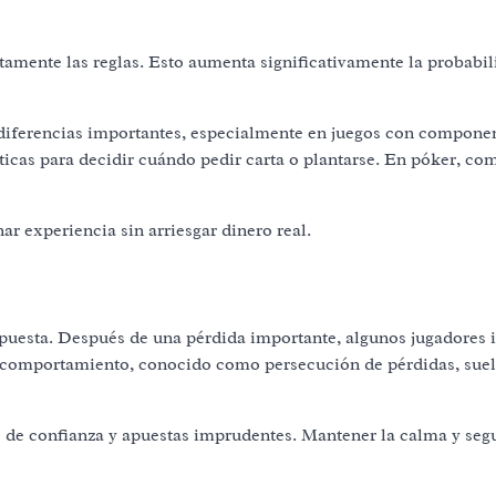
mente las reglas. Esto aumenta significativamente la probabil
 diferencias importantes, especialmente en juegos con compone
ticas para decidir cuándo pedir carta o plantarse. En póker, c
ar experiencia sin arriesgar dinero real.
uesta. Después de una pérdida importante, algunos jugadores 
e comportamiento, conocido como persecución de pérdidas, suel
de confianza y apuestas imprudentes. Mantener la calma y segu