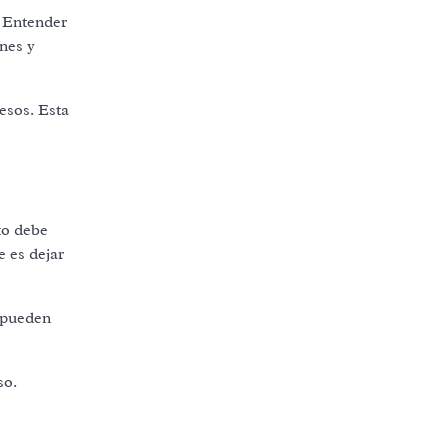
. Entender
nes y
esos. Esta
to debe
 es dejar
, pueden
so.