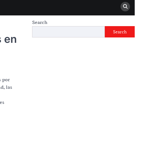
Search
Search
s en
s por
d, las
es