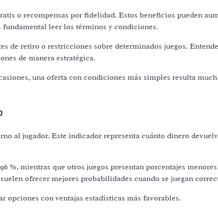
atis o recompensas por fidelidad. Estos beneficios pueden aum
s fundamental leer los términos y condiciones.
es de retiro o restricciones sobre determinados juegos. Entende
iones de manera estratégica.
casiones, una oferta con condiciones más simples resulta muc
o
no al jugador. Este indicador representa cuánto dinero devuelv
 96 %, mientras que otros juegos presentan porcentajes menores
ta suelen ofrecer mejores probabilidades cuando se juegan corre
ar opciones con ventajas estadísticas más favorables.