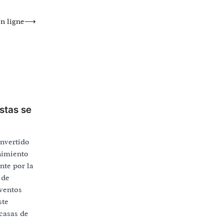
n ligne
⟶
stas se
onvertido
enimiento
nte por la
 de
ventos
ste
casas de