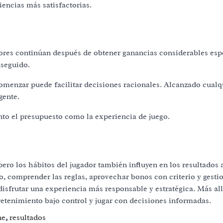
iencias más satisfactorias.
dores continúan después de obtener ganancias considerables es
nseguido.
comenzar puede facilitar decisiones racionales. Alcanzado cualq
gente.
nto el presupuesto como la experiencia de juego.
ero los hábitos del jugador también influyen en los resultados 
to, comprender las reglas, aprovechar bonos con criterio y gesti
sfrutar una experiencia más responsable y estratégica. Más all
retenimiento bajo control y jugar con decisiones informadas.
ne
,
resultados