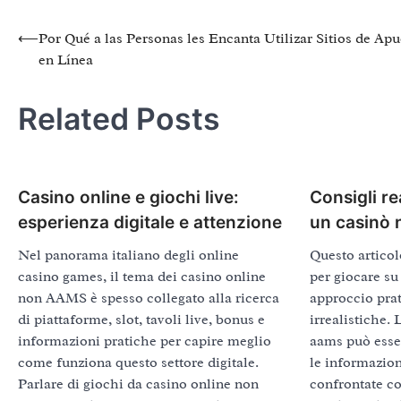
Post
⟵
Por Qué a las Personas les Encanta Utilizar Sitios de Apu
en Línea
navigation
Related Posts
Casino online e giochi live:
Consigli re
esperienza digitale e attenzione
un casinò
Nel panorama italiano degli online
Questo articolo
casino games, il tema dei casino online
per giocare s
non AAMS è spesso collegato alla ricerca
approccio pra
di piattaforme, slot, tavoli live, bonus e
irrealistiche.
informazioni pratiche per capire meglio
aams può esse
come funziona questo settore digitale.
le informazio
Parlare di giochi da casino online non
confrontate con