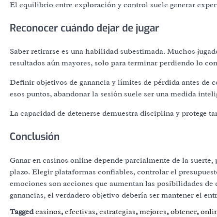
El equilibrio entre exploración y control suele generar exper
Reconocer cuándo dejar de jugar
Saber retirarse es una habilidad subestimada. Muchos juga
resultados aún mayores, solo para terminar perdiendo lo co
Definir objetivos de ganancia y límites de pérdida antes de 
esos puntos, abandonar la sesión suele ser una medida inteli
La capacidad de detenerse demuestra disciplina y protege ta
Conclusión
Ganar en casinos online depende parcialmente de la suerte, p
plazo. Elegir plataformas confiables, controlar el presupues
emociones son acciones que aumentan las posibilidades de di
ganancias, el verdadero objetivo debería ser mantener el ent
Tagged
casinos
,
efectivas
,
estrategias
,
mejores
,
obtener
,
onli