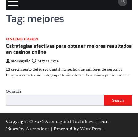
Tag:
mejores
ONLINE GAMES
Estrategias efectivas para obtener mejores resultados
en casinos online
aromaguild
May 12, 2026
El crecimiento del juego digital ha hecho que millones de personas
busquen entretenimiento y oportunidades en los casinos por internet.…
Search
Search
Copyright © 2026
Aromaguild Tachikawa
| Fair
News by
Ascendoor
| Powered by
WordPress
.