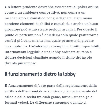
Un lettore prudente dovrebbe avvicinarsi al poker online
come a un ambiente competitivo, non come a un
meccanismo automatico per guadagnare. Ogni mano
contiene elementi di abilità e casualità, e anche un buon
giocatore può attraversare periodi negativi. Per questo il
punto di partenza non è chiedersi solo quale piattaforma
sembri più conveniente, ma quale permetta di giocare
con controllo. Un'interfaccia semplice, limiti impostabili,
informazioni leggibili e una lobby ordinata aiutano a
ridurre decisioni sbagliate quando il ritmo del tavolo
diventa più intenso.
Il funzionamento dietro la lobby
Il funzionamento di base parte dalla registrazione, dalla
verifica dell'account dove richiesta, dal caricamento del
saldo e dalla scelta tra cash game, tornei, sit and go o
formati veloci. Le differenze emergono quando si