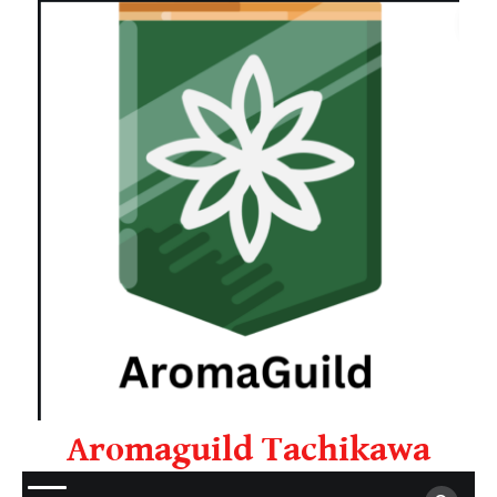
Skip
to
content
Aromaguild Tachikawa