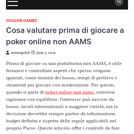
ONLINE GAMES
Cosa valutare prima di giocare a
poker online non AAMS
aromaguild
June 7, 2026
Prima di giocare su una piattaforma non AAMS, è utile
fermarsi e controllare aspetti che spesso vengono
ignorati, come termini dei bonus, tempi di prelievo e
strumenti per giocare con moderazione. Per questo,
quando si parla di
poker online non aams
, conviene
ragionare con equilibrio: l'interesse può nascere da
bonus, tavoli internazionali o maggiore varietà, ma la
decisione dovrebbe sempre partire da informazione,
budget definito e rispetto delle regole applicabili nel
proprio Paese. Questo articolo offre i controlli da fare