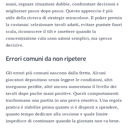
mani, segnare situazioni dubbie, confrontare decisioni e
migliorare passo dopo passo. Questo approccio è più
utile della ricerca di strategie miracolose. Il poker premia
la costanza: selezionare tavoli adatti, evitare puntate fuori
scala, riconoscere il tilt e smettere quando la
concentrazione cala sono azioni semplici, ma spesso
decisive.
Errori comuni da non ripetere
Gli errori più comuni nascono dalla fretta. Alcuni
giocatori depositano senza leggere le condizioni, altri
inseguono perdite, altri ancora aumentano il livello dei
tavoli dopo poche mani positive. Questi comportamenti
trasformano una partita in una prova emotiva. Una regola
pratica è stabilire prima quanto si è disposti a spendere,
quanto tempo dedicare alla sessione e quale limite
impedisce di continuare quando la giornata non va bene.