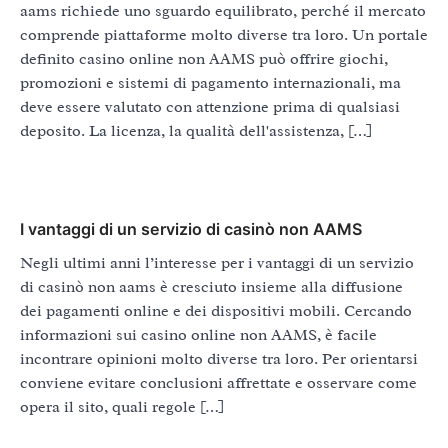
aams richiede uno sguardo equilibrato, perché il mercato
comprende piattaforme molto diverse tra loro. Un portale
definito casino online non AAMS può offrire giochi,
promozioni e sistemi di pagamento internazionali, ma
deve essere valutato con attenzione prima di qualsiasi
deposito. La licenza, la qualità dell'assistenza, […]
I vantaggi di un servizio di casinò non AAMS
Negli ultimi anni l’interesse per i vantaggi di un servizio
di casinò non aams è cresciuto insieme alla diffusione
dei pagamenti online e dei dispositivi mobili. Cercando
informazioni sui casino online non AAMS, è facile
incontrare opinioni molto diverse tra loro. Per orientarsi
conviene evitare conclusioni affrettate e osservare come
opera il sito, quali regole […]