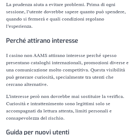
La prudenza aiuta a evitare problemi. Prima di ogni
sessione, l’utente dovrebbe sapere quanto può spendere,
quando si fermerà e quali condizioni regolano
l’esperienza.
Perché attirano interesse
I casino non AAMS attirano interesse perché spesso
presentano cataloghi internazionali, promozioni diverse e
una comunicazione molto competitiva. Questa visibilità
può generare curiosità, specialmente tra utenti che
cercano alternative.
L’interesse però non dovrebbe mai sostituire la verifica.
Curiosità e intrattenimento sono legittimi solo se
accompagnati da lettura attenta, limiti personali e
consapevolezza del rischio.
Guida per nuovi utenti