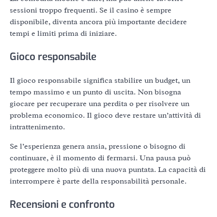
sessioni troppo frequenti. Se il casino è sempre
disponibile, diventa ancora più importante decidere
tempi e limiti prima di iniziare.
Gioco responsabile
Il gioco responsabile significa stabilire un budget, un
tempo massimo e un punto di uscita. Non bisogna
giocare per recuperare una perdita o per risolvere un
problema economico. Il gioco deve restare un’attività di
intrattenimento.
Se l’esperienza genera ansia, pressione o bisogno di
continuare, è il momento di fermarsi. Una pausa può
proteggere molto più di una nuova puntata. La capacità di
interrompere è parte della responsabilità personale.
Recensioni e confronto