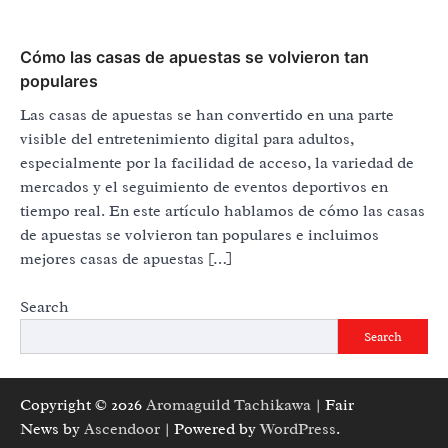
Cómo las casas de apuestas se volvieron tan
populares
Las casas de apuestas se han convertido en una parte
visible del entretenimiento digital para adultos,
especialmente por la facilidad de acceso, la variedad de
mercados y el seguimiento de eventos deportivos en
tiempo real. En este artículo hablamos de cómo las casas
de apuestas se volvieron tan populares e incluimos
mejores casas de apuestas […]
Search
Search
Copyright © 2026
Aromaguild Tachikawa
| Fair
News by
Ascendoor
| Powered by
WordPress
.