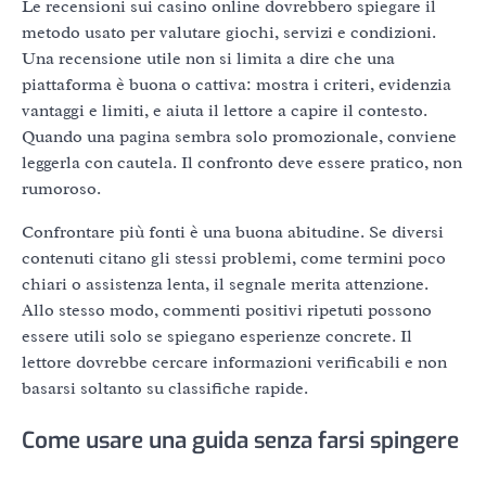
Le recensioni sui casino online dovrebbero spiegare il
metodo usato per valutare giochi, servizi e condizioni.
Una recensione utile non si limita a dire che una
piattaforma è buona o cattiva: mostra i criteri, evidenzia
vantaggi e limiti, e aiuta il lettore a capire il contesto.
Quando una pagina sembra solo promozionale, conviene
leggerla con cautela. Il confronto deve essere pratico, non
rumoroso.
Confrontare più fonti è una buona abitudine. Se diversi
contenuti citano gli stessi problemi, come termini poco
chiari o assistenza lenta, il segnale merita attenzione.
Allo stesso modo, commenti positivi ripetuti possono
essere utili solo se spiegano esperienze concrete. Il
lettore dovrebbe cercare informazioni verificabili e non
basarsi soltanto su classifiche rapide.
Come usare una guida senza farsi spingere