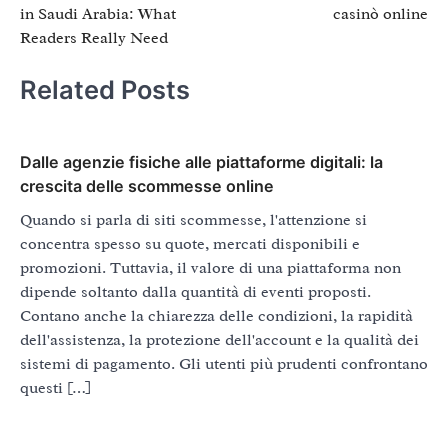
in Saudi Arabia: What
casinò online
Readers Really Need
Related Posts
Dalle agenzie fisiche alle piattaforme digitali: la
crescita delle scommesse online
Quando si parla di siti scommesse, l'attenzione si
concentra spesso su quote, mercati disponibili e
promozioni. Tuttavia, il valore di una piattaforma non
dipende soltanto dalla quantità di eventi proposti.
Contano anche la chiarezza delle condizioni, la rapidità
dell'assistenza, la protezione dell'account e la qualità dei
sistemi di pagamento. Gli utenti più prudenti confrontano
questi […]