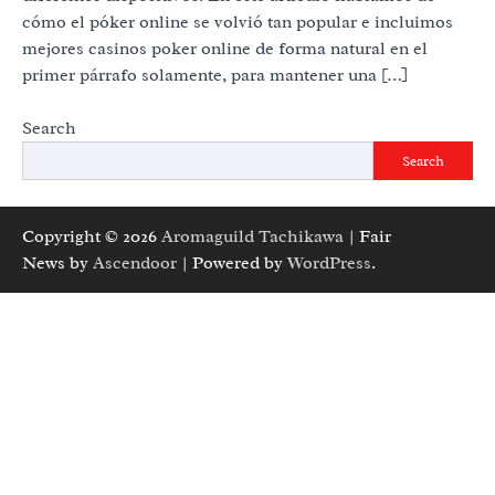
cómo el póker online se volvió tan popular e incluimos
mejores casinos poker online de forma natural en el
primer párrafo solamente, para mantener una […]
Search
Search
Copyright © 2026
Aromaguild Tachikawa
| Fair
News by
Ascendoor
| Powered by
WordPress
.