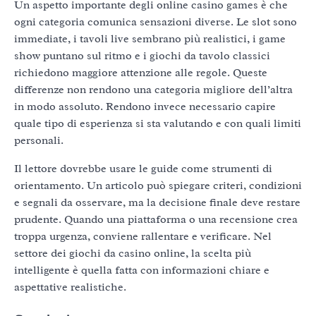
Un aspetto importante degli online casino games è che
ogni categoria comunica sensazioni diverse. Le slot sono
immediate, i tavoli live sembrano più realistici, i game
show puntano sul ritmo e i giochi da tavolo classici
richiedono maggiore attenzione alle regole. Queste
differenze non rendono una categoria migliore dell’altra
in modo assoluto. Rendono invece necessario capire
quale tipo di esperienza si sta valutando e con quali limiti
personali.
Il lettore dovrebbe usare le guide come strumenti di
orientamento. Un articolo può spiegare criteri, condizioni
e segnali da osservare, ma la decisione finale deve restare
prudente. Quando una piattaforma o una recensione crea
troppa urgenza, conviene rallentare e verificare. Nel
settore dei giochi da casino online, la scelta più
intelligente è quella fatta con informazioni chiare e
aspettative realistiche.