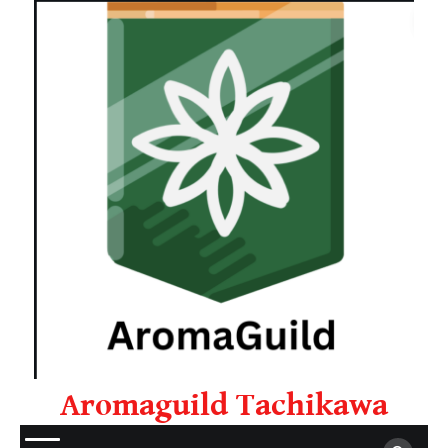
Skip
to
content
Aromaguild Tachikawa