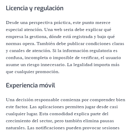
Licencia y regulación
Desde una perspectiva práctica, este punto merece
especial atención. Una web seria debe explicar qué
empresa la gestiona, dónde está registrada y bajo qué
normas opera. También debe publicar condiciones claras
y canales de atención. Si la información regulatoria es
confusa, incompleta o imposible de verificar, el usuario
asume un riesgo innecesario. La legalidad importa más
que cualquier promoción.
Experiencia móvil
Una decisión responsable comienza por comprender bien
este factor. Las aplicaciones permiten jugar desde casi
cualquier lugar. Esta comodidad explica parte del
crecimiento del sector, pero también elimina pausas
naturales. Las notificaciones pueden provocar sesiones