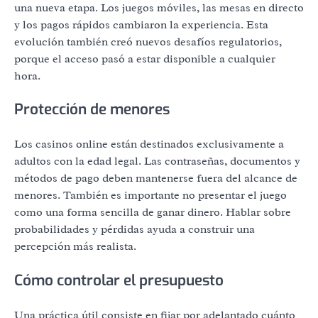
una nueva etapa. Los juegos móviles, las mesas en directo
y los pagos rápidos cambiaron la experiencia. Esta
evolución también creó nuevos desafíos regulatorios,
porque el acceso pasó a estar disponible a cualquier
hora.
Protección de menores
Los casinos online están destinados exclusivamente a
adultos con la edad legal. Las contraseñas, documentos y
métodos de pago deben mantenerse fuera del alcance de
menores. También es importante no presentar el juego
como una forma sencilla de ganar dinero. Hablar sobre
probabilidades y pérdidas ayuda a construir una
percepción más realista.
Cómo controlar el presupuesto
Una práctica útil consiste en fijar por adelantado cuánto