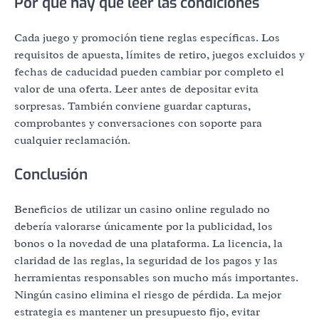
Por qué hay que leer las condiciones
Cada juego y promoción tiene reglas específicas. Los
requisitos de apuesta, límites de retiro, juegos excluidos y
fechas de caducidad pueden cambiar por completo el
valor de una oferta. Leer antes de depositar evita
sorpresas. También conviene guardar capturas,
comprobantes y conversaciones con soporte para
cualquier reclamación.
Conclusión
Beneficios de utilizar un casino online regulado no
debería valorarse únicamente por la publicidad, los
bonos o la novedad de una plataforma. La licencia, la
claridad de las reglas, la seguridad de los pagos y las
herramientas responsables son mucho más importantes.
Ningún casino elimina el riesgo de pérdida. La mejor
estrategia es mantener un presupuesto fijo, evitar