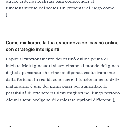
ofrece criterios realistas para comprender el
funcionamiento del sector sin presentar el juego como
[…]
Come migliorare la tua esperienza nei casinò online
con strategie intelligenti
Capire il funzionamento dei casinò online prima di
iniziare Molti giocatori si avvicinano al mondo del gioco
digitale pensando che vincere dipenda esclusivamente
dalla fortuna. In realtà, conoscere il funzionamento delle
piattaforme è uno dei primi passi per aumentare le
possibilità di ottenere risultati migliori nel lungo periodo.
Alcuni utenti scelgono di esplorare opzioni differenti […]