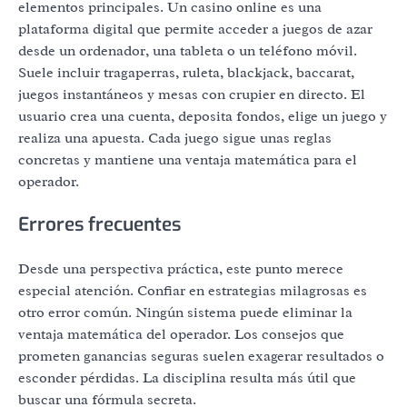
elementos principales. Un casino online es una
plataforma digital que permite acceder a juegos de azar
desde un ordenador, una tableta o un teléfono móvil.
Suele incluir tragaperras, ruleta, blackjack, baccarat,
juegos instantáneos y mesas con crupier en directo. El
usuario crea una cuenta, deposita fondos, elige un juego y
realiza una apuesta. Cada juego sigue unas reglas
concretas y mantiene una ventaja matemática para el
operador.
Errores frecuentes
Desde una perspectiva práctica, este punto merece
especial atención. Confiar en estrategias milagrosas es
otro error común. Ningún sistema puede eliminar la
ventaja matemática del operador. Los consejos que
prometen ganancias seguras suelen exagerar resultados o
esconder pérdidas. La disciplina resulta más útil que
buscar una fórmula secreta.