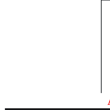
Skip
to
content