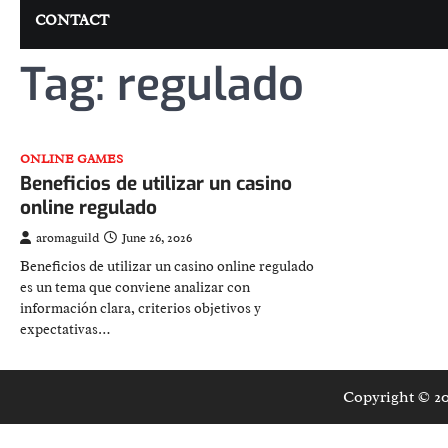
CONTACT
Tag:
regulado
ONLINE GAMES
Beneficios de utilizar un casino
online regulado
aromaguild
June 26, 2026
Beneficios de utilizar un casino online regulado
es un tema que conviene analizar con
información clara, criterios objetivos y
expectativas…
Copyright © 2