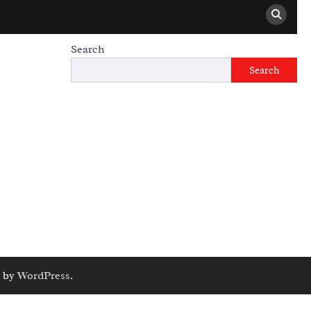
Search
Search
 by
WordPress
.