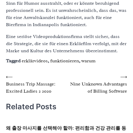
Sinn für Humor ausstrahlt, oder er könnte beruhigend
professionell sein. Es ist unwahrscheinlich, dass das, was
für eine Anwaltskanzlei funktioniert, auch für eine
Bierfirma in Indianapolis funktioniert.
Eine seriöse Videoproduktionsfirma stellt sicher, dass
die Strategie, die sie für einen Erklärfilm verfolgt, mit der
Marke und Kultur des Unternehmens übereinstimmt.
Tagged
erklärvideos
,
funktionieren
,
warum
Post
⟵
⟶
Business Trip Massage:
Nine Unknown Advantages
navigation
Excited Ladies 2 2020
of Billing Software
Related Posts
왜 출장 마사지를 선택해야 할까: 편리함과 건강 관리를 동