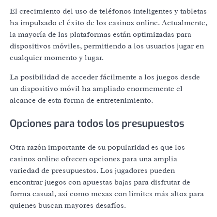
El crecimiento del uso de teléfonos inteligentes y tabletas
ha impulsado el éxito de los casinos online. Actualmente,
la mayoría de las plataformas están optimizadas para
dispositivos móviles, permitiendo a los usuarios jugar en
cualquier momento y lugar.
La posibilidad de acceder fácilmente a los juegos desde
un dispositivo móvil ha ampliado enormemente el
alcance de esta forma de entretenimiento.
Opciones para todos los presupuestos
Otra razón importante de su popularidad es que los
casinos online ofrecen opciones para una amplia
variedad de presupuestos. Los jugadores pueden
encontrar juegos con apuestas bajas para disfrutar de
forma casual, así como mesas con límites más altos para
quienes buscan mayores desafíos.