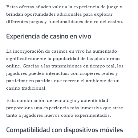
Estas ofertas añaden valor a la experiencia de juego y
brindan oportunidades adicionales para explorar
diferentes juegos y funcionalidades dentro del casino.
Experiencia de casino en vivo
La incorporación de casinos en vivo ha aumentado
significativamente la popularidad de las plataformas
online. Gracias a las transmisiones en tiempo real, los
jugadores pueden interactuar con crupieres reales y
participar en partidas que recrean el ambiente de un
casino tradicional.
Esta combinación de tecnología y autenticidad
proporciona una experiencia más inmersiva que atrae
tanto a jugadores nuevos como experimentados.
Compatibilidad con dispositivos móviles