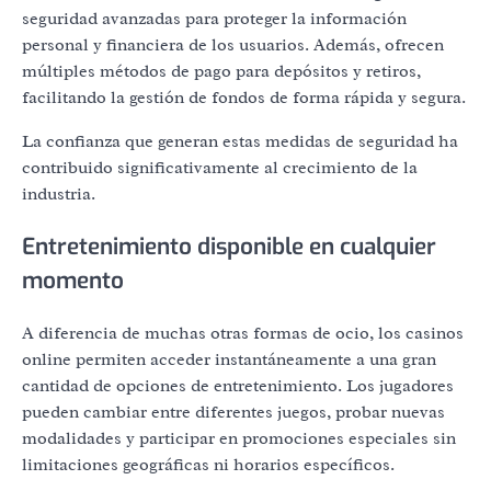
seguridad avanzadas para proteger la información
personal y financiera de los usuarios. Además, ofrecen
múltiples métodos de pago para depósitos y retiros,
facilitando la gestión de fondos de forma rápida y segura.
La confianza que generan estas medidas de seguridad ha
contribuido significativamente al crecimiento de la
industria.
Entretenimiento disponible en cualquier
momento
A diferencia de muchas otras formas de ocio, los casinos
online permiten acceder instantáneamente a una gran
cantidad de opciones de entretenimiento. Los jugadores
pueden cambiar entre diferentes juegos, probar nuevas
modalidades y participar en promociones especiales sin
limitaciones geográficas ni horarios específicos.