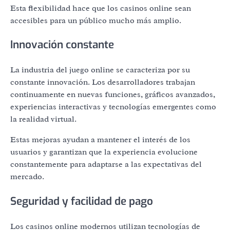
Esta flexibilidad hace que los casinos online sean
accesibles para un público mucho más amplio.
Innovación constante
La industria del juego online se caracteriza por su
constante innovación. Los desarrolladores trabajan
continuamente en nuevas funciones, gráficos avanzados,
experiencias interactivas y tecnologías emergentes como
la realidad virtual.
Estas mejoras ayudan a mantener el interés de los
usuarios y garantizan que la experiencia evolucione
constantemente para adaptarse a las expectativas del
mercado.
Seguridad y facilidad de pago
Los casinos online modernos utilizan tecnologías de