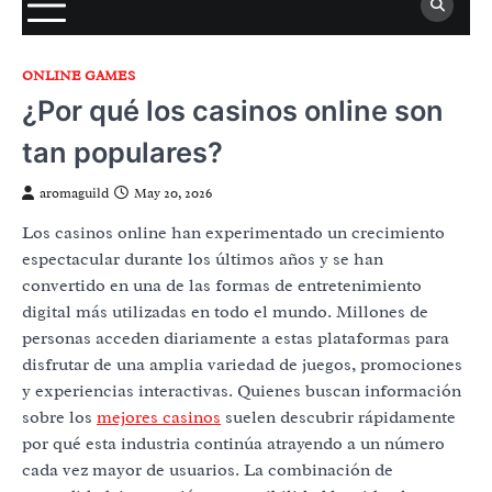
ONLINE GAMES
¿Por qué los casinos online son
tan populares?
aromaguild
May 20, 2026
Los casinos online han experimentado un crecimiento
espectacular durante los últimos años y se han
convertido en una de las formas de entretenimiento
digital más utilizadas en todo el mundo. Millones de
personas acceden diariamente a estas plataformas para
disfrutar de una amplia variedad de juegos, promociones
y experiencias interactivas. Quienes buscan información
sobre los
mejores casinos
suelen descubrir rápidamente
por qué esta industria continúa atrayendo a un número
cada vez mayor de usuarios. La combinación de