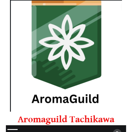
Skip
to
content
Aromaguild Tachikawa