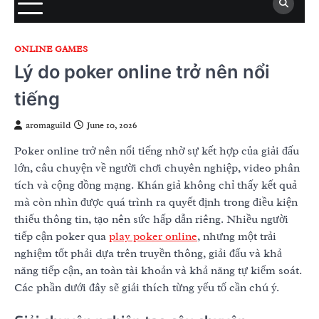
ONLINE GAMES
Lý do poker online trở nên nổi
tiếng
aromaguild
June 10, 2026
Poker online trở nên nổi tiếng nhờ sự kết hợp của giải đấu
lớn, câu chuyện về người chơi chuyên nghiệp, video phân
tích và cộng đồng mạng. Khán giả không chỉ thấy kết quả
mà còn nhìn được quá trình ra quyết định trong điều kiện
thiếu thông tin, tạo nên sức hấp dẫn riêng. Nhiều người
tiếp cận poker qua
play poker online
, nhưng một trải
nghiệm tốt phải dựa trên truyền thông, giải đấu và khả
năng tiếp cận, an toàn tài khoản và khả năng tự kiểm soát.
Các phần dưới đây sẽ giải thích từng yếu tố cần chú ý.