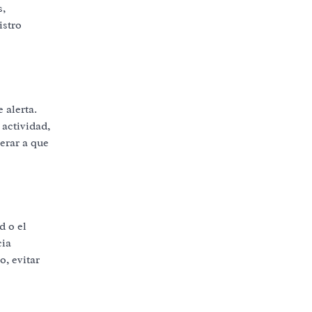
s,
istro
 alerta.
 actividad,
erar a que
d o el
cia
o, evitar