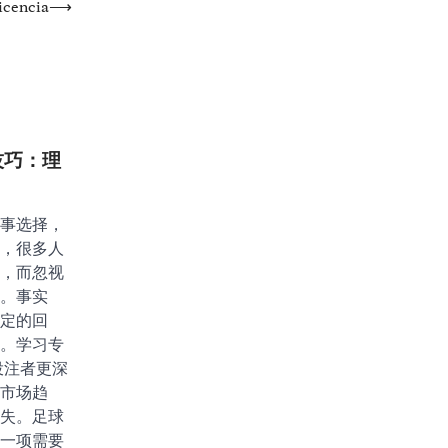
icencia
⟶
技巧：理
事选择，
，很多人
，而忽视
。事实
定的回
。学习专
投注者更深
市场趋
失。足球
一项需要