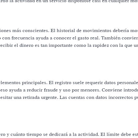
rtió la actividad en un servicio disponible casi en cualquier m
siones más conscientes. El historial de movimientos debería mo
o con frecuencia ayuda a conocer el gasto real. También convien
recibir el dinero es tan importante como la rapidez con la que u
lementos principales. El registro suele requerir datos personale
ceso ayuda a reducir fraude y uso por menores. Conviene introd
sitar una retirada urgente. Las cuentas con datos incorrectos 
ero y cuánto tiempo se dedicará a la actividad. El límite debe es