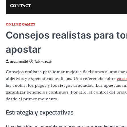
CONTACT
ONLINE GAMES
Consejos realistas para t
apostar
aromaguild
July 7, 2026
Consejos realistas para tomar mejores decisiones al apostar 
objetivos y expectativas realistas. Una referencia sobre
casa
las cuotas, los pagos y los riesgos asociados. Las apuestas i
garantizar beneficios continuos. Por ello, el control del pre
desde el primer momento.
Estrategia y expectativas
Una decisión responsable empieza por comprender este facto