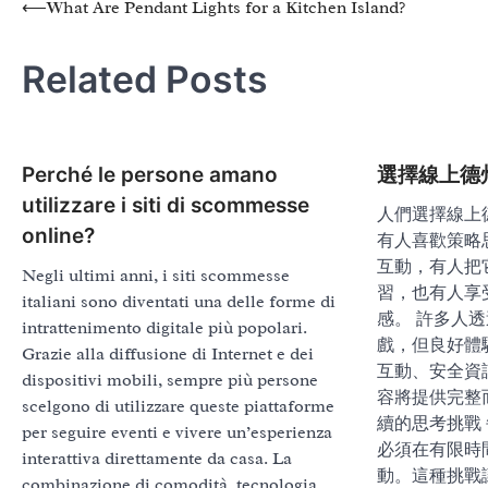
Post
⟵
What Are Pendant Lights for a Kitchen Island?
navigation
Related Posts
Perché le persone amano
選擇線上德
utilizzare i siti di scommesse
人們選擇線上
online?
有人喜歡策略
互動，有人把
Negli ultimi anni, i siti scommesse
習，也有人享
italiani sono diventati una delle forme di
感。 許多人
intrattenimento digitale più popolari.
戲，但良好體
Grazie alla diffusione di Internet e dei
互動、安全資
dispositivi mobili, sempre più persone
容將提供完整
scelgono di utilizzare queste piattaforme
續的思考挑戰
per seguire eventi e vivere un’esperienza
必須在有限時
interattiva direttamente da casa. La
動。這種挑戰
combinazione di comodità, tecnologia