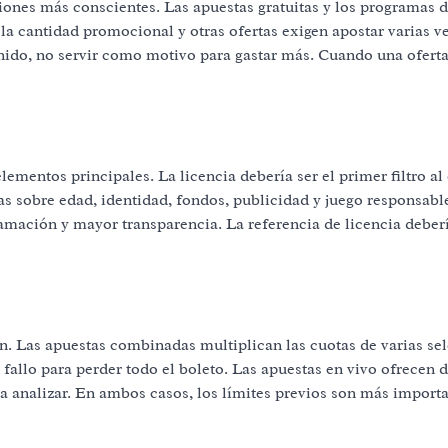
iones más conscientes. Las apuestas gratuitas y los programas 
la cantidad promocional y otras ofertas exigen apostar varias v
nido, no servir como motivo para gastar más. Cuando una ofert
lementos principales. La licencia debería ser el primer filtro al
 sobre edad, identidad, fondos, publicidad y juego responsabl
lamación y mayor transparencia. La referencia de licencia deber
n. Las apuestas combinadas multiplican las cuotas de varias se
fallo para perder todo el boleto. Las apuestas en vivo ofrecen 
ra analizar. En ambos casos, los límites previos son más import