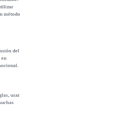
tilizar
 un método
nsión del
 en
mocional.
glas, usar
 muchas