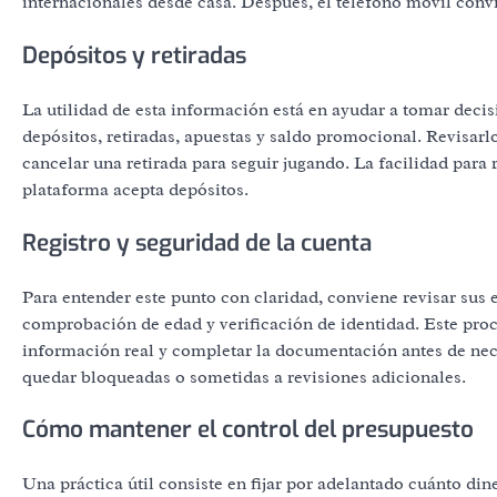
internacionales desde casa. Después, el teléfono móvil convi
Depósitos y retiradas
La utilidad de esta información está en ayudar a tomar deci
depósitos, retiradas, apuestas y saldo promocional. Revisarl
cancelar una retirada para seguir jugando. La facilidad para 
plataforma acepta depósitos.
Registro y seguridad de la cuenta
Para entender este punto con claridad, conviene revisar sus e
comprobación de edad y verificación de identidad. Este pro
información real y completar la documentación antes de nece
quedar bloqueadas o sometidas a revisiones adicionales.
Cómo mantener el control del presupuesto
Una práctica útil consiste en fijar por adelantado cuánto din