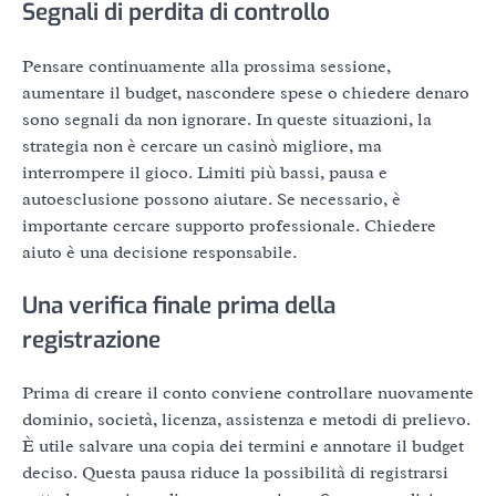
Segnali di perdita di controllo
Pensare continuamente alla prossima sessione,
aumentare il budget, nascondere spese o chiedere denaro
sono segnali da non ignorare. In queste situazioni, la
strategia non è cercare un casinò migliore, ma
interrompere il gioco. Limiti più bassi, pausa e
autoesclusione possono aiutare. Se necessario, è
importante cercare supporto professionale. Chiedere
aiuto è una decisione responsabile.
Una verifica finale prima della
registrazione
Prima di creare il conto conviene controllare nuovamente
dominio, società, licenza, assistenza e metodi di prelievo.
È utile salvare una copia dei termini e annotare il budget
deciso. Questa pausa riduce la possibilità di registrarsi