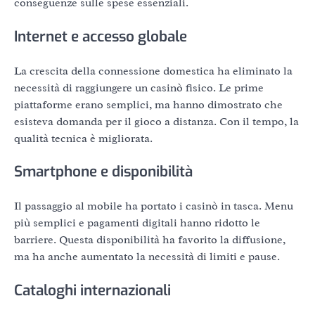
conseguenze sulle spese essenziali.
Internet e accesso globale
La crescita della connessione domestica ha eliminato la
necessità di raggiungere un casinò fisico. Le prime
piattaforme erano semplici, ma hanno dimostrato che
esisteva domanda per il gioco a distanza. Con il tempo, la
qualità tecnica è migliorata.
Smartphone e disponibilità
Il passaggio al mobile ha portato i casinò in tasca. Menu
più semplici e pagamenti digitali hanno ridotto le
barriere. Questa disponibilità ha favorito la diffusione,
ma ha anche aumentato la necessità di limiti e pause.
Cataloghi internazionali