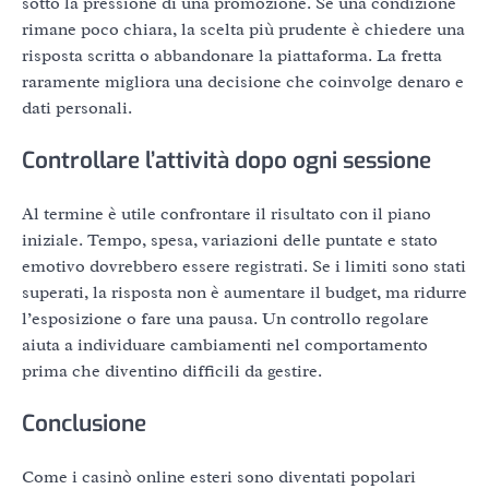
sotto la pressione di una promozione. Se una condizione
rimane poco chiara, la scelta più prudente è chiedere una
risposta scritta o abbandonare la piattaforma. La fretta
raramente migliora una decisione che coinvolge denaro e
dati personali.
Controllare l’attività dopo ogni sessione
Al termine è utile confrontare il risultato con il piano
iniziale. Tempo, spesa, variazioni delle puntate e stato
emotivo dovrebbero essere registrati. Se i limiti sono stati
superati, la risposta non è aumentare il budget, ma ridurre
l’esposizione o fare una pausa. Un controllo regolare
aiuta a individuare cambiamenti nel comportamento
prima che diventino difficili da gestire.
Conclusione
Come i casinò online esteri sono diventati popolari