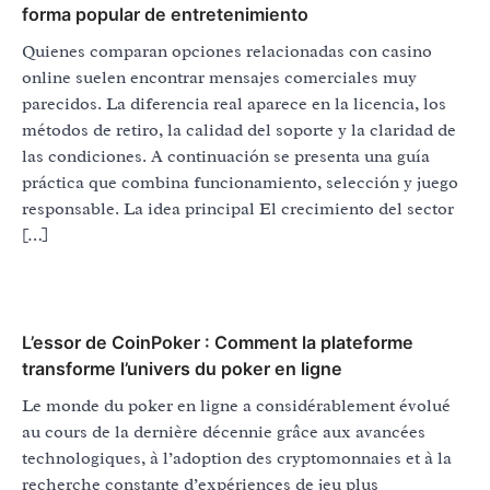
forma popular de entretenimiento
Quienes comparan opciones relacionadas con casino
online suelen encontrar mensajes comerciales muy
parecidos. La diferencia real aparece en la licencia, los
métodos de retiro, la calidad del soporte y la claridad de
las condiciones. A continuación se presenta una guía
práctica que combina funcionamiento, selección y juego
responsable. La idea principal El crecimiento del sector
[…]
L’essor de CoinPoker : Comment la plateforme
transforme l’univers du poker en ligne
Le monde du poker en ligne a considérablement évolué
au cours de la dernière décennie grâce aux avancées
technologiques, à l’adoption des cryptomonnaies et à la
recherche constante d’expériences de jeu plus