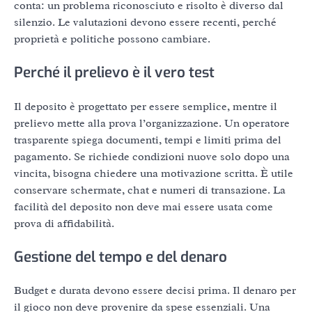
conta: un problema riconosciuto e risolto è diverso dal
silenzio. Le valutazioni devono essere recenti, perché
proprietà e politiche possono cambiare.
Perché il prelievo è il vero test
Il deposito è progettato per essere semplice, mentre il
prelievo mette alla prova l’organizzazione. Un operatore
trasparente spiega documenti, tempi e limiti prima del
pagamento. Se richiede condizioni nuove solo dopo una
vincita, bisogna chiedere una motivazione scritta. È utile
conservare schermate, chat e numeri di transazione. La
facilità del deposito non deve mai essere usata come
prova di affidabilità.
Gestione del tempo e del denaro
Budget e durata devono essere decisi prima. Il denaro per
il gioco non deve provenire da spese essenziali. Una