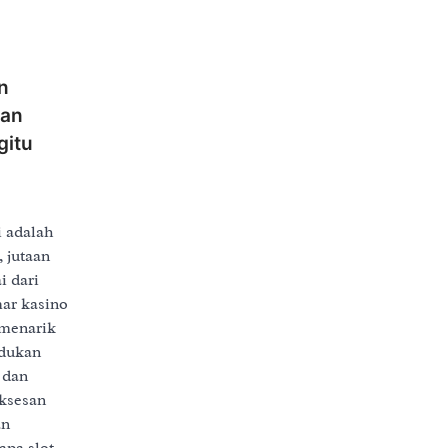
n
dan
gitu
i adalah
, jutaan
i dari
ar kasino
 menarik
dukan
, dan
uksesan
an