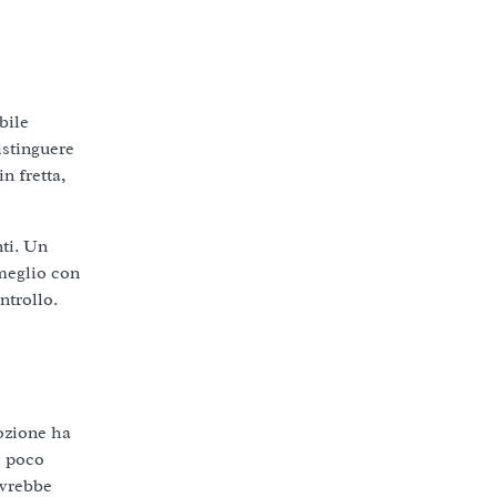
bile
istinguere
n fretta,
nti. Un
 meglio con
ntrollo.
ozione ha
e poco
ovrebbe