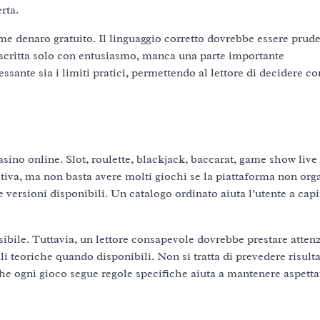
rta.
me denaro gratuito. Il linguaggio corretto dovrebbe essere prude
critta solo con entusiasmo, manca una parte importante
ssante sia i limiti pratici, permettendo al lettore di decidere co
sino online. Slot, roulette, blackjack, baccarat, game show live e
sitiva, ma non basta avere molti giochi se la piattaforma non org
 versioni disponibili. Un catalogo ordinato aiuta l’utente a cap
isibile. Tuttavia, un lettore consapevole dovrebbe prestare atten
 teoriche quando disponibili. Non si tratta di prevedere risulta
he ogni gioco segue regole specifiche aiuta a mantenere aspetta