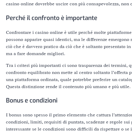
casino online dovrebbe uscire con più consapevolezza, non co
Perché il confronto è importante
Confrontare i casino online è utile perché molte piattaforme 
possono apparire quasi identici, ma le differenze emergono ne
ciò che è davvero pratico da ciò che è soltanto presentato in
ma a fare domande migliori.
Tra i criteri più importanti ci sono trasparenza dei termini, 
confronto equilibrato non mette al centro soltanto l’offerta 
una piattaforma ordinata, quale potrebbe preferire un catalo
Questa distinzione rende il contenuto più umano e più utile.
Bonus e condizioni
I bonus sono spesso il primo elemento che cattura l’attenzio
condizioni, limiti, requisiti di puntata, scadenze e regole 
interessante se le condizioni sono difficili da rispettare o se