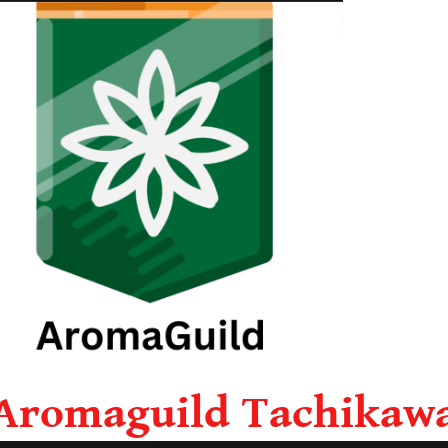
Aromaguild Tachikaw