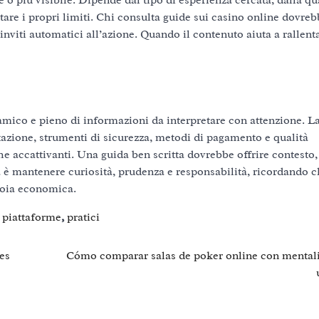
o più visibile. Dipende dal tipo di esperienza cercata, dalla qua
ttare i propri limiti. Chi consulta guide sui casino online dovre
viti automatici all’azione. Quando il contenuto aiuta a rallenta
amico e pieno di informazioni da interpretare con attenzione. La
tazione, strumenti di sicurezza, metodi di pagamento e qualità
che accattivanti. Una guida ben scritta dovrebbe offrire contesto
a è mantenere curiosità, prudenza e responsabilità, ricordando c
toia economica.
,
piattaforme
,
pratici
es
Cómo comparar salas de poker online con mental