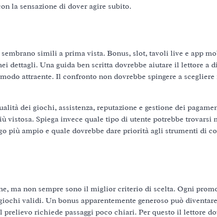
n la sensazione di dover agire subito.
sembrano simili a prima vista. Bonus, slot, tavoli live e app mo
i dettagli. Una guida ben scritta dovrebbe aiutare il lettore a d
 modo attraente. Il confronto non dovrebbe spingere a scegliere i
qualità dei giochi, assistenza, reputazione e gestione dei pagame
più vistosa. Spiega invece quale tipo di utente potrebbe trovarsi
go più ampio e quale dovrebbe dare priorità agli strumenti di co
ne, ma non sempre sono il miglior criterio di scelta. Ogni prom
sui giochi validi. Un bonus apparentemente generoso può diventar
 il prelievo richiede passaggi poco chiari. Per questo il lettore d