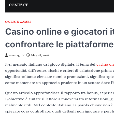
CONTACT
ONLINE GAMES
Casino online e giocatori ita
confrontare le piattaforme
aromaguild
May 28, 2026
Nel mercato italiano del gioco digitale, il tema dei
casino o
opportunità, differenze, rischi e criteri di valutazione prima 
significa soltanto elencare nomi o promozioni: significa spi
come mantenere un approccio prudente in un settore dove l’i
Questo articolo approfondisce il rapporto tra bonus, esperien
L’obiettivo è aiutare il lettore a muoversi tra informazioni, 
realmente utili. Nel contesto italiano, la parola chiave non 
spiegare cosa controllare, quali dettagli non ignorare e perch