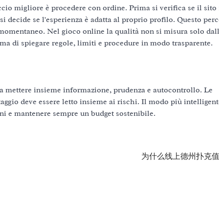
cio migliore è procedere con ordine. Prima si verifica se il sito
 si decide se l'esperienza è adatta al proprio profilo. Questo per
momentaneo. Nel gioco online la qualità non si misura solo dall
rma di spiegare regole, limiti e procedure in modo trasparente.
ica mettere insieme informazione, prudenza e autocontrollo. Le
ggio deve essere letto insieme ai rischi. Il modo più intelligent
rmini e mantenere sempre un budget sostenibile.
为什么线上德州扑克