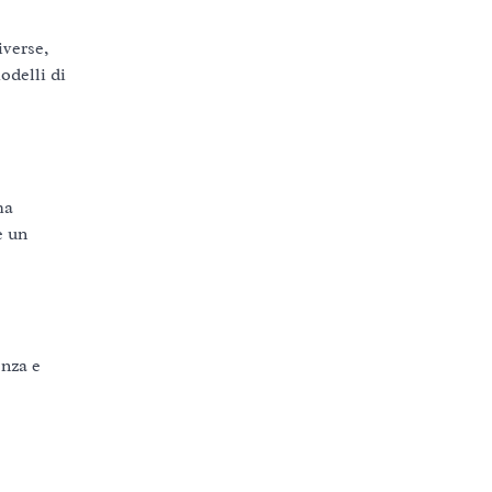
iverse,
odelli di
ma
e un
enza e