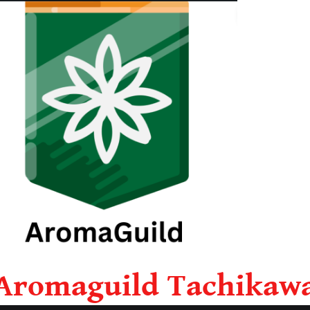
Aromaguild Tachikaw