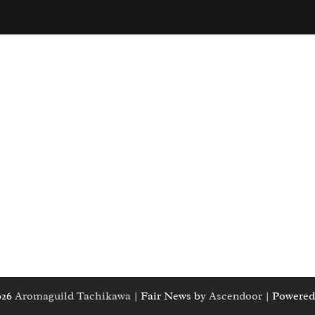
026
Aromaguild Tachikawa
| Fair News by
Ascendoor
| Powered