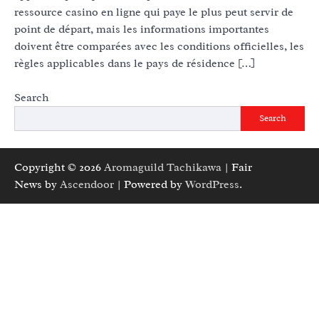
ressource casino en ligne qui paye le plus peut servir de
point de départ, mais les informations importantes
doivent être comparées avec les conditions officielles, les
règles applicables dans le pays de résidence […]
Search
Search
Copyright © 2026
Aromaguild Tachikawa
| Fair
News by
Ascendoor
| Powered by
WordPress
.