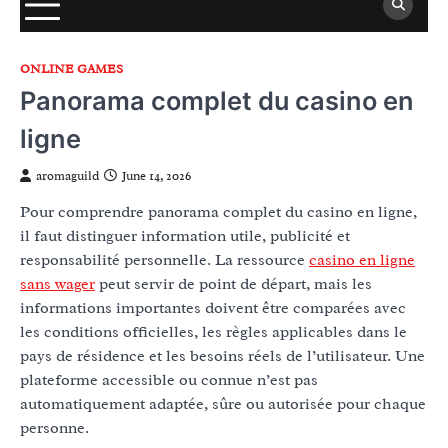
ONLINE GAMES
Panorama complet du casino en
ligne
aromaguild
June 14, 2026
Pour comprendre panorama complet du casino en ligne,
il faut distinguer information utile, publicité et
responsabilité personnelle. La ressource
casino en ligne
sans wager
peut servir de point de départ, mais les
informations importantes doivent être comparées avec
les conditions officielles, les règles applicables dans le
pays de résidence et les besoins réels de l’utilisateur. Une
plateforme accessible ou connue n’est pas
automatiquement adaptée, sûre ou autorisée pour chaque
personne.