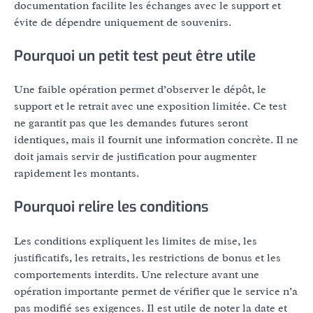
documentation facilite les échanges avec le support et
évite de dépendre uniquement de souvenirs.
Pourquoi un petit test peut être utile
Une faible opération permet d’observer le dépôt, le
support et le retrait avec une exposition limitée. Ce test
ne garantit pas que les demandes futures seront
identiques, mais il fournit une information concrète. Il ne
doit jamais servir de justification pour augmenter
rapidement les montants.
Pourquoi relire les conditions
Les conditions expliquent les limites de mise, les
justificatifs, les retraits, les restrictions de bonus et les
comportements interdits. Une relecture avant une
opération importante permet de vérifier que le service n’a
pas modifié ses exigences. Il est utile de noter la date et