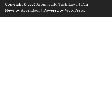
Copyright © 2026
Aromaguild Tachikawa
| Fair
News by
Ascendoor
| Powered by
WordPress
.