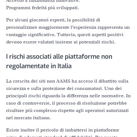
Accesso a funzionalità innovative.
Programmi fedeltà più sviluppati.
Per alcuni giocatori esperti, la possibilità di
personalizzare maggiormente l’esperienza rappresenta un
vantaggio significativo. Tuttavia, questi aspetti positivi
devono essere valutati insieme ai potenziali rischi.
I rischi associati alle piattaforme non
regolamentate in Italia
La crescita dei siti non AAMS ha acceso il dibattito sulla
sicurezza e sulla protezione dei consumatori. Uno dei
principali rischi riguarda la differenza nelle normative. In
caso di controversie, il processo di risoluzione potrebbe
risultare più complesso rispetto agli operatori autorizzati
nel mercato italiano.
Esiste inoltre il pericolo di imbattersi in piattaforme