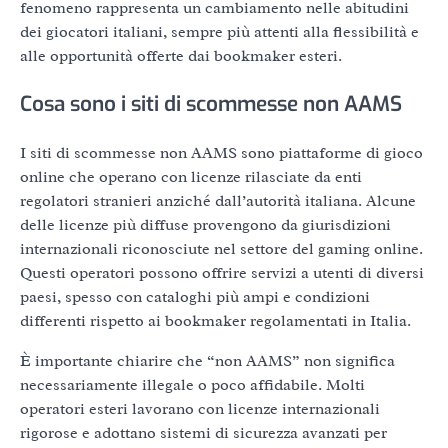
fenomeno rappresenta un cambiamento nelle abitudini
dei giocatori italiani, sempre più attenti alla flessibilità e
alle opportunità offerte dai bookmaker esteri.
Cosa sono i siti di scommesse non AAMS
I siti di scommesse non AAMS sono piattaforme di gioco
online che operano con licenze rilasciate da enti
regolatori stranieri anziché dall’autorità italiana. Alcune
delle licenze più diffuse provengono da giurisdizioni
internazionali riconosciute nel settore del gaming online.
Questi operatori possono offrire servizi a utenti di diversi
paesi, spesso con cataloghi più ampi e condizioni
differenti rispetto ai bookmaker regolamentati in Italia.
È importante chiarire che “non AAMS” non significa
necessariamente illegale o poco affidabile. Molti
operatori esteri lavorano con licenze internazionali
rigorose e adottano sistemi di sicurezza avanzati per