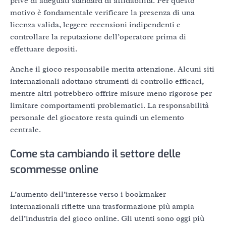
prive di adeguati standard di affidabilità. Per questo
motivo è fondamentale verificare la presenza di una
licenza valida, leggere recensioni indipendenti e
controllare la reputazione dell’operatore prima di
effettuare depositi.
Anche il gioco responsabile merita attenzione. Alcuni siti
internazionali adottano strumenti di controllo efficaci,
mentre altri potrebbero offrire misure meno rigorose per
limitare comportamenti problematici. La responsabilità
personale del giocatore resta quindi un elemento
centrale.
Come sta cambiando il settore delle
scommesse online
L’aumento dell’interesse verso i bookmaker
internazionali riflette una trasformazione più ampia
dell’industria del gioco online. Gli utenti sono oggi più