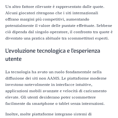
Un altro fattore rilevante è rappresentato dalle quote.
Alcuni giocatori ritengono che i siti internazionali
offrano margini più competitivi, aumentando
potenzialmente il valore delle puntate effettuate. Sebbene
ciò dipenda dal singolo operatore, il confronto tra quote è
diventato una pratica abituale tra scommettitori esperti.
L’evoluzione tecnologica e l’esperienza
utente
La tecnologia ha avuto un ruolo fondamentale nella
diffusione dei siti non AAMS. Le piattaforme moderne
investono notevolmente in interfacce intuitive,
applicazioni mobili avanzate e velocità di caricamento
elevate. Gli utenti desiderano poter scommettere
facilmente da smartphone o tablet senza interruzioni.
Inoltre, molte piattaforme integrano sistemi di