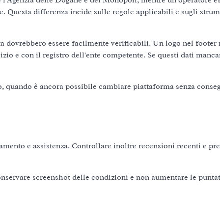
to è l'Agenzia delle Dogane e dei Monopoli, mentre un operatore e
ne. Questa differenza incide sulle regole applicabili e sugli stru
ata dovrebbero essere facilmente verificabili. Un logo nel footer
izio e con il registro dell'ente competente. Se questi dati manca
to, quando è ancora possibile cambiare piattaforma senza conse
gamento e assistenza. Controllare inoltre recensioni recenti e pr
onservare screenshot delle condizioni e non aumentare le punta