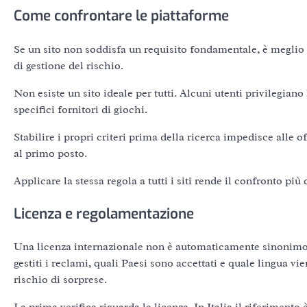
Come confrontare le piattaforme
Se un sito non soddisfa un requisito fondamentale, è meglio 
di gestione del rischio.
Non esiste un sito ideale per tutti. Alcuni utenti privilegiano 
specifici fornitori di giochi.
Stabilire i propri criteri prima della ricerca impedisce alle 
al primo posto.
Applicare la stessa regola a tutti i siti rende il confronto pi
Licenza e regolamentazione
Una licenza internazionale non è automaticamente sinonimo
gestiti i reclami, quali Paesi sono accettati e quale lingua vi
rischio di sorprese.