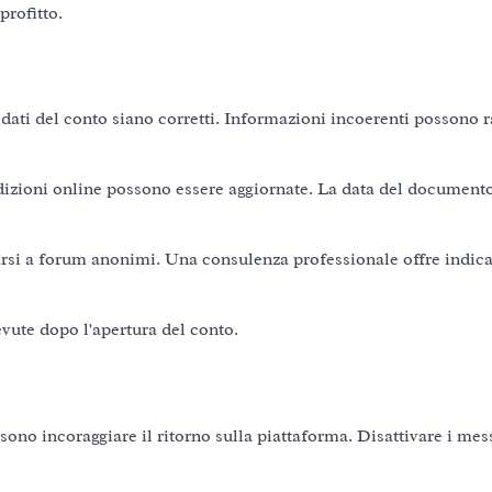
profitto.
dati del conto siano corretti. Informazioni incoerenti possono r
ondizioni online possono essere aggiornate. La data del document
darsi a forum anonimi. Una consulenza professionale offre indic
vute dopo l'apertura del conto.
ono incoraggiare il ritorno sulla piattaforma. Disattivare i mes