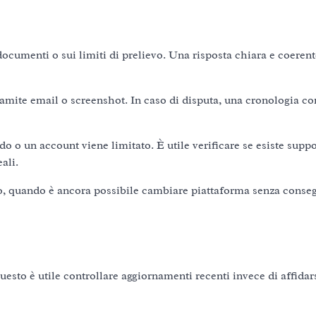
cumenti o sui limiti di prelievo. Una risposta chiara e coerent
amite email o screenshot. In caso di disputa, una cronologia c
o o un account viene limitato. È utile verificare se esiste suppo
ali.
to, quando è ancora possibile cambiare piattaforma senza conse
to è utile controllare aggiornamenti recenti invece di affidars