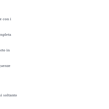
e con i
ompleta
rto in
guenze
i soltanto