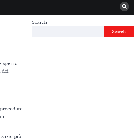
Search
Search
e spesso
 dei
e procedure
smi
rvizio più