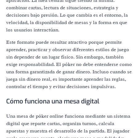
aplicación. La idea central sigue siendo la misma:
combinar cartas, lectura de situaciones, estrategia y
decisiones bajo presión. Lo que cambia es el entorno, la
velocidad, la disponibilidad de mesas y la forma en que
los usuarios interactúan.
Este formato puede resultar atractivo porque permite
aprender, practicar y observar diferentes estilos de juego
sin depender de un lugar físico. Sin embargo, también
exige responsabilidad. El póker no debe entenderse como
una forma garantizada de ganar dinero. Incluso cuando se
juega sin dinero real, es importante aprender las reglas,
controlar el tiempo y evitar decisiones impulsivas.
Cómo funciona una mesa digital
Una mesa de póker online funciona mediante un sistema
digital que reparte cartas, organiza turnos, calcula
apuestas y muestra el desarrollo de la partida. El jugador