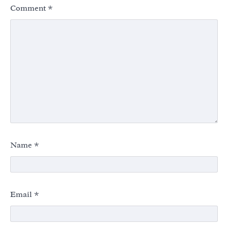
Comment
*
Name
*
Email
*