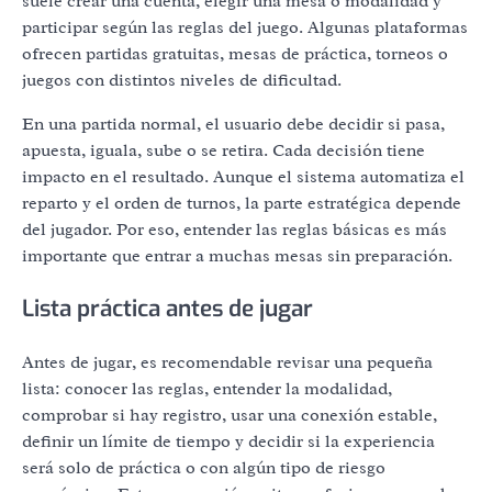
suele crear una cuenta, elegir una mesa o modalidad y
participar según las reglas del juego. Algunas plataformas
ofrecen partidas gratuitas, mesas de práctica, torneos o
juegos con distintos niveles de dificultad.
En una partida normal, el usuario debe decidir si pasa,
apuesta, iguala, sube o se retira. Cada decisión tiene
impacto en el resultado. Aunque el sistema automatiza el
reparto y el orden de turnos, la parte estratégica depende
del jugador. Por eso, entender las reglas básicas es más
importante que entrar a muchas mesas sin preparación.
Lista práctica antes de jugar
Antes de jugar, es recomendable revisar una pequeña
lista: conocer las reglas, entender la modalidad,
comprobar si hay registro, usar una conexión estable,
definir un límite de tiempo y decidir si la experiencia
será solo de práctica o con algún tipo de riesgo