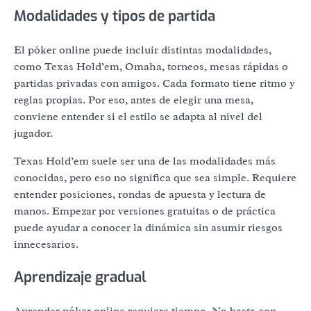
Modalidades y tipos de partida
El póker online puede incluir distintas modalidades,
como Texas Hold’em, Omaha, torneos, mesas rápidas o
partidas privadas con amigos. Cada formato tiene ritmo y
reglas propias. Por eso, antes de elegir una mesa,
conviene entender si el estilo se adapta al nivel del
jugador.
Texas Hold’em suele ser una de las modalidades más
conocidas, pero eso no significa que sea simple. Requiere
entender posiciones, rondas de apuesta y lectura de
manos. Empezar por versiones gratuitas o de práctica
puede ayudar a conocer la dinámica sin asumir riesgos
innecesarios.
Aprendizaje gradual