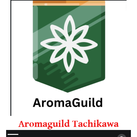
Skip
to
content
Aromaguild Tachikawa