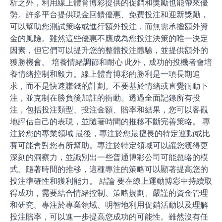
析之外，利用線上體育博彩提供的促銷和獎勵也能帶來優
勢。許多平台提供現金回饋優惠、免費投注和迎新獎勵，
可以幫助您測試策略或進行額外投注，而無需承擔額外資
金的風險。雖然這些優惠不應成為您投注決策的唯一決定
因素，但它們可以提升您的整體投注體驗，並提供額外的
獲勝機會。 培養情緒調節和耐心 此外，成功的投機者會培
養情緒控制和毅力。線上體育博彩的勝利是一項長期追
求，而不是快速賺錢的計劃。不要基於情緒或直覺衝動下
注，並克制在勝負後加註的衝動。透過全面記錄所有投
注，包括投注類型、投注金額、賠率和結果，您可以客觀
地評估自己的表現，並隨著時間的推移不斷完善策略。 專
注於您的專業領域 最後，專注於您最擅長的特定運動或比
賽可能會對您有所幫助。專注於特定領域可以讓您獲得更
深刻的洞察力，並識別出一些普通博彩公司可能忽略的模
式。隨著時間的推移，這種專注的策略可以顯著提高您的
投注準確性和獲利能力。 結論 要在線上運動博彩中持續取
得成功，需要結合情緒控制、策略規劃、嚴謹的資金管理
和研究。專注於專業領域、明智地利用促銷活動以及理解
投注賠率，可以進一步提高您成功的可能性。雖然沒有任