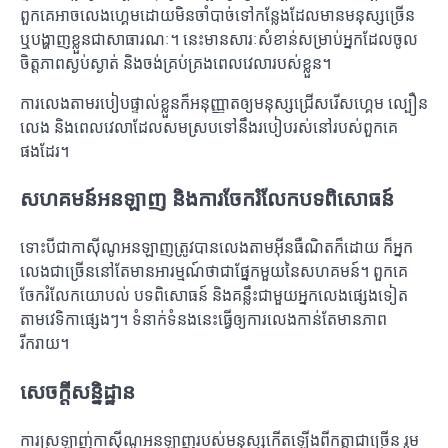
ពួកគេអាចលេងហ្គេមដោយមិនចាំបាច់ទៅកន្លែងដែលមានមនុស្សច្រើន
ឬបង្ហាញខ្លួនជាសាធារណៈ។ នេះមានសារៈសំខាន់សម្រាប់អ្នកដែលចូល
ចិត្តភាពស្ងប់ស្ងាត់ និងចង់គ្រប់គ្រងពេលវេលារបស់ខ្លួន។
ការលេងតាមរបៀបផ្ទាល់ខ្លួនក៏អនុញ្ញាតឲ្យមនុស្សជ្រើសរើសហ្គេម ល្បឿន
លេង និងពេលវេលាដែលសមស្របទៅនឹងរបៀបរស់នៅរបស់ពួកគេ
ផងដែរ។
សហគមន៍អនឡាញ និងការចែករំលែកបទពិសោធន៍
ទោះបីជាកាស៊ីណូអនឡាញត្រូវបានលេងតាមអ៊ីនធឺណិតក៏ដោយ ក៏អ្នក
លេងជាច្រើននៅតែមានអារម្មណ៍ថាជាផ្នែកមួយនៃសហគមន៍។ ពួកគេ
ចែករំលែកយោបល់ បទពិសោធន៍ និងគន្លឹះជាមួយអ្នកលេងផ្សេងទៀត
តាមវេទិកាផ្សេងៗ។ ទំនាក់ទំនងនេះធ្វើឲ្យការលេងកាន់តែមានភាព
រីករាយ។
សេចក្តីសន្និដ្ឋាន
ការស្រឡាញ់កាស៊ីណូអនឡាញរបស់មនុស្សកើតឡើងពីកត្តាជាច្រើន រួម