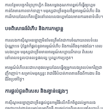
ការបន្ថែមបច្ចេកវិទ្យាក្រាហ្វិក និងសម្លេងគុណភាពខ្ពស់ក៏ធ្វើឲ្យហ្គេម
កាន់តែមានភាពទាក់ទាញ។ មនុស្សជាច្រើនចូលចិត្តអារម្មណ៍រំភើប និង
ការរីករាយដែលកើតឡើងនៅពេលលេងហ្គេមដែលមានការរចនាទំនើប។
បទពិសោធន៍រំភើប និងការកម្សាន្ត
ការលេងកាស៊ីណូអនឡាញមិនមែនត្រឹមតែជាការចំណាយពេលទំនេរ
ប៉ុណ្ណោះទេ ប៉ុន្តែវាក៏ផ្តល់នូវអារម្មណ៍រំភើប និងការរំពឹងទុកផងដែរ។ ពេល
លេងហ្គេម មនុស្សជាច្រើនមានអារម្មណ៍សប្បាយរីករាយ ពិសេស
នៅពេលទទួលបានលទ្ធផលល្អ ឬឈ្នះការប្រកួត។
អារម្មណ៍រំភើបនេះជាហេតុផលមួយដែលធ្វើឲ្យអ្នកលេងត្រលប់មកវិញជា
ញឹកញាប់។ សម្រាប់មនុស្សខ្លះ វាជាវិធីបំបាត់ភាពតានតឹងពីការងារ និង
ជីវិតប្រចាំថ្ងៃ។
ការផ្តល់ជូនពិសេស និងរង្វាន់ផ្សេងៗ
កាស៊ីណូអនឡាញជាច្រើនផ្តល់ជូនកម្មវិធីលើកទឹកចិត្តដល់អ្នកលេង
ដូចជាប្រាក់រង្វាន់សម្រាប់សមាជិកថ្មី ការផ្តល់ជូនពិសេសប្រចាំសប្តាហ៍ ឬ