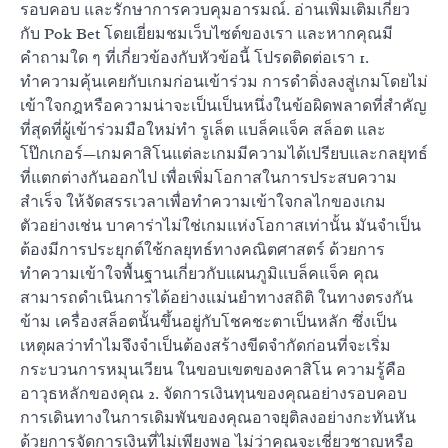
รอบคอบ และรักษาการควบคุมอารมณ์. อ่านเพิ่มเติมเกี่ยว
กับ Pok Bet โดยเยี่ยมชมเว็บไซต์ของเรา และหากคุณมี
คำถามใด ๆ ที่เกี่ยวข้องกับหัวข้อนี้ โปรดติดต่อเรา 1.
ทำความคุ้นเคยกับเกมก่อนเข้าร่วม การดำดิ่งลงสู่เกมโดยไม่
เข้าใจกฎหรือความน่าจะเป็นเป็นหนึ่งในข้อผิดพลาดที่สำคัญ
ที่สุดที่ผู้เข้าร่วมมือใหม่ทำ รูเล็ต แบล็คแจ็ค สล็อต และ
โป๊กเกอร์—เกมคาสิโนแต่ละเกมมีความได้เปรียบและกลยุทธ์
ที่แตกต่างกันออกไป เพื่อเพิ่มโอกาสในการประสบความ
สำเร็จ ให้จัดสรรเวลาเพื่อทำความเข้าใจกลไกของเกม
ตัวอย่างเช่น บาคาร่าไม่ใช่เกมแห่งโอกาสเท่านั้น มันจำเป็น
ต้องมีการประยุกต์ใช้กลยุทธ์ทางคณิตศาสตร์ ด้วยการ
ทำความเข้าใจพื้นฐานเกี่ยวกับแผนภูมิแบล็คแจ็ค คุณ
สามารถดำเนินการได้อย่างแม่นยำทางสถิติ ในทางตรงกัน
ข้าม เครื่องสล็อตนั้นขึ้นอยู่กับโชคชะตาเป็นหลัก ซึ่งเป็น
เหตุผลว่าทำไมจึงจำเป็นต้องสร้างขีดจำกัดก่อนที่จะเริ่ม
กระบวนการหมุนเวียน ในขอบเขตของคาสิโน ความรู้คือ
อาวุธหลักของคุณ 2. จัดการเงินทุนของคุณอย่างรอบคอบ
การเดินทางในการเดิมพันของคุณอาจยุติลงอย่างกะทันหัน
ด้วยการจัดการเงินที่ไม่เพียงพอ ไม่ว่าคุณจะเชี่ยวชาญหรือ