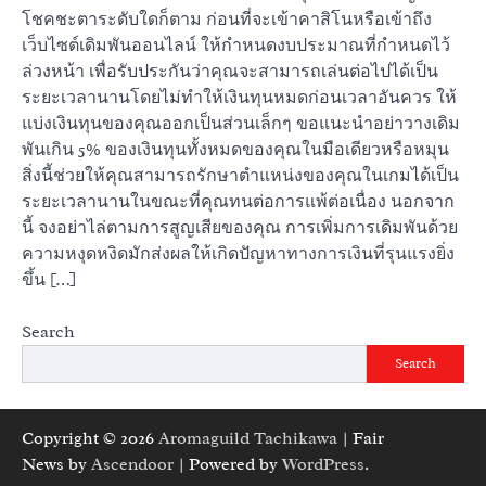
โชคชะตาระดับใดก็ตาม ก่อนที่จะเข้าคาสิโนหรือเข้าถึง
เว็บไซต์เดิมพันออนไลน์ ให้กำหนดงบประมาณที่กำหนดไว้
ล่วงหน้า เพื่อรับประกันว่าคุณจะสามารถเล่นต่อไปได้เป็น
ระยะเวลานานโดยไม่ทำให้เงินทุนหมดก่อนเวลาอันควร ให้
แบ่งเงินทุนของคุณออกเป็นส่วนเล็กๆ ขอแนะนำอย่าวางเดิม
พันเกิน 5% ของเงินทุนทั้งหมดของคุณในมือเดียวหรือหมุน
สิ่งนี้ช่วยให้คุณสามารถรักษาตำแหน่งของคุณในเกมได้เป็น
ระยะเวลานานในขณะที่คุณทนต่อการแพ้ต่อเนื่อง นอกจาก
นี้ จงอย่าไล่ตามการสูญเสียของคุณ การเพิ่มการเดิมพันด้วย
ความหงุดหงิดมักส่งผลให้เกิดปัญหาทางการเงินที่รุนแรงยิ่ง
ขึ้น […]
Search
Search
Copyright © 2026
Aromaguild Tachikawa
| Fair
News by
Ascendoor
| Powered by
WordPress
.