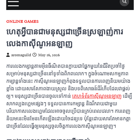
ONLINE GAMES
ហេតុអ្វីបានជាមនុស្សជាច្រើនស្រឡាញ់ការ
លេងកាស៊ីណូអនឡាញ
aromaguild
May 16, 2026
ការលេងកម្សាន្តតាមអ៊ីនធឺណិតបានក្លាយជាផ្នែកមួយនៃជីវិតប្រចាំថ្ងៃ
សម្រាប់មនុស្សជាច្រើននៅទូទាំងពិភពលោក។ ក្នុងចំណោមសកម្មភាព
កម្សាន្តទាំងនេះ កាស៊ីណូអនឡាញកំពុងទទួលបានការពេញនិយមយ៉ាង
ខ្លាំង ដោយសារតែភាពងាយស្រួល និងបទពិសោធន៍ដ៏រំភើបដែលវាផ្តល់
ឲ្យ។ មនុស្សជាច្រើនបានចូលទៅកាន់
គេហទំព័រកាស៊ីណូអនឡាញ
ដើម្បី
សាកល្បងហ្គេមផ្សេងៗ ទទួលបានការកម្សាន្ត និងរីករាយជាមួយ
បរិយាកាសលេងហ្គេមដែលអាចចូលប្រើបានគ្រប់ពេលវេលា។ ការពេញ
និយមនេះមិនមែនកើតឡើងដោយចៃដន្យទេ ប៉ុន្តែដោយសារតែមានកត្តា
ជាច្រើនដែលធ្វើឲ្យមនុស្សចូលចិត្តការលេងកាស៊ីណូអនឡាញ។