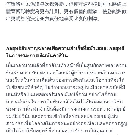
何策略可以保證每次都獲勝，但遵守這些準則可以將線上
體育博彩轉變為更有計劃、更有價值的體驗，使您能夠做
出更明智的決定並負責任地享受比賽的刺激。
กลยุทธ์อันชาญฉลาดเพื่อความสำเร็จที่สม่ำเสมอ: กลยุทธ์
ในการชนะการเดิมพันคาสิโน
เป็นเวลานานแล้วที่คาสิโนทำหน้าที่เป็นศูนย์กลางของความ
รื่นเริง ความบันเทิง และโอกาส ผู้เข้าร่วมหลายล้านคนต่าง
หลงใหลในความตื่นเต้นของการเดิมพันและโอกาสที่จะได้
รับชัยชนะที่สำคัญ ไม่ว่าพวกเขาจะอยู่ในเมืองลาสเวกัสที่มี
เสน่ห์หรือบนแพลตฟอร์มออนไลน์ก็ตาม อย่างไรก็ตาม
ความสำเร็จในการเดิมพันคาสิโนไม่ได้เป็นผลมาจากโชค
ชะตาเท่านั้น มันจำเป็นต้องมีการผสมผสานระหว่างกลยุทธ์
ระเบียบวินัย และความเข้าใจที่ครอบคลุมของเกม ผู้เล่น
สามารถเพิ่มโอกาสในการชนะอย่างต่อเนื่องและลดการสูญ
เสียได้โดยใช้กลยุทธ์ที่ชาญฉลาด จัดการเงินทุนอย่าง