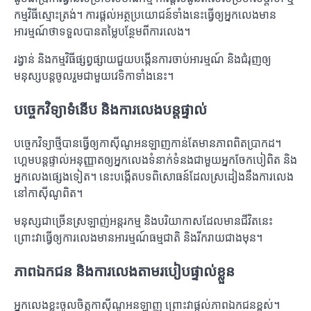
កម្មវិធីស្មោះត្រង់។ ការផ្តល់អត្ថប្រយោជន៍ទាំងនេះធ្វើឲ្យអ្នកលេងមាន
អារម្មណ៍ថាទទួលបានតម្លៃបន្ថែមពីការលេង។
រង្វាន់ និងកម្មវិធីផ្សព្វផ្សាយជួយបង្កើនការចាប់អារម្មណ៍ និងជំរុញឲ្យ
មនុស្សបន្តចូលរួមជាមួយវេទិកាទាំងនេះ។
បច្ចេកវិទ្យាទំនើប និងការលេងបន្តផ្ទាល់
បច្ចេកវិទ្យាថ្មីបានធ្វើឲ្យកាស៊ីណូអនឡាញកាន់តែមានភាពពិតប្រាកដ។
ហ្គេមបន្តផ្ទាល់អនុញ្ញាតឲ្យអ្នកលេងទំនាក់ទំនងជាមួយអ្នកចែកបៀពិត និង
អ្នកលេងផ្សេងទៀត។ នេះបង្កើតបទពិសោធន៍ដែលស្រដៀងនឹងការលេង
នៅកាស៊ីណូពិត។
មនុស្សជាច្រើនស្រឡាញ់អន្តរកម្ម និងបរិយាកាសដែលមានជីវិតនេះ
ព្រោះវាធ្វើឲ្យការលេងមានអារម្មណ៍ធម្មជាតិ និងរីករាយជាងមុន។
ភាពឯកជន និងការលេងតាមរបៀបផ្ទាល់ខ្លួន
អ្នកលេងខ្លះចូលចិត្តកាស៊ីណូអនឡាញ ព្រោះវាផ្តល់ភាពឯកជនខ្ពស់។