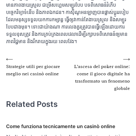
មានភាពងាយស្រួល ជម្រើសហ្គេមសម្បូរបែប បទពិសោធន៍រំភើប
បច្ចេកវិទ្យាទំនើប និងភាពឯកជន។ កាស៊ីណូអនឡាញបានផ្លាស់ប្តូររបៀប
ដែលមនុស្សទទួលយកការកម្សាន្ត ធ្វើឲ្យវាកាន់តែងាយស្រួល និងសម្បូរ
បែបជាងមុន។ ទោះជាយ៉ាងណា ការលេងគួរត្រូវបានធ្វើឡើងដោយការ
ទទួលខុសត្រូវ និងការគ្រប់គ្រងពេលវេលាដើម្បីរក្សាបទពិសោធន៍ឲ្យមាន
ភាពវិជ្ជមាន និងរីករាយក្នុងរយៈពេលវែង។
Post
⟵
⟶
Strategie utili per giocare
L’ascesa del poker online:
navigation
meglio nei casinò online
come il gioco digitale ha
trasformato un fenomeno
globale
Related Posts
Come funziona tecnicamente un casinò online