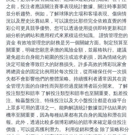
之前，投注者應該關注賽事表現統計數據、關注時事新聞
並分析趨勢。例如，了解球隊的主場和客場表現、傷病情
況以及歷史比賽結果，可以讓您比那些完全依賴直覺的博
彩公司更具競爭優勢。您可以透過使用提供即時更新和詳
細分析的網站和應用程式來累積這些知識。 謹慎管理您的
資金 有效地管理您的財務是另一個關鍵方面。制定預算至
關重要，明確您願意承擔的風險金額，並嚴格執行。建議
避免超出自身能力範圍的投注或追求虧損，因為情緒化的
決定可能會導致巨大的財務損失。許多高效的博彩玩家會
將總資金的固定比例用於每次投注，從而確保任何一次損
失都不會影響他們的整體策略。持續獲利者通常因其在資
金管理方面的自律性而與那些過度賭博者區分開來。 了解
投注類型和賠率 了解投注類型和賠率也至關重要。點差投
注、輸贏盤投注、特殊投注以及大小盤投注都是在線平台
上眾多可用的選項之一。能夠解讀統計數據並評估結果的
機率至關重要，因為每種結果都有其自身的風險和潛在回
報。此外，透過比較多個博彩網站的賠率來確定最佳投注
價值，可以提高獲利潛力。 利用促銷和獎金 除了策略和分