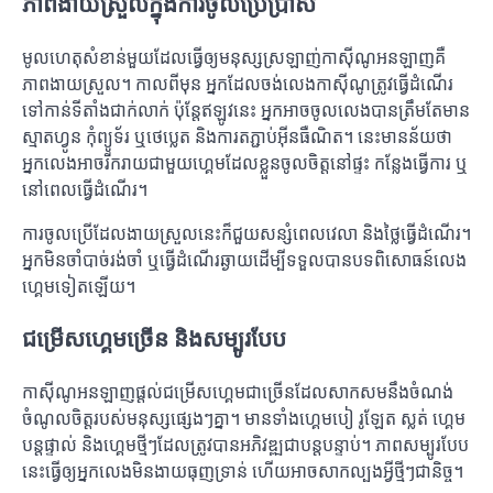
ភាពងាយស្រួលក្នុងការចូលប្រើប្រាស់
មូលហេតុសំខាន់មួយដែលធ្វើឲ្យមនុស្សស្រឡាញ់កាស៊ីណូអនឡាញគឺ
ភាពងាយស្រួល។ កាលពីមុន អ្នកដែលចង់លេងកាស៊ីណូត្រូវធ្វើដំណើរ
ទៅកាន់ទីតាំងជាក់លាក់ ប៉ុន្តែឥឡូវនេះ អ្នកអាចចូលលេងបានត្រឹមតែមាន
ស្មាតហ្វូន កុំព្យូទ័រ ឬថេប្លេត និងការតភ្ជាប់អ៊ីនធឺណិត។ នេះមានន័យថា
អ្នកលេងអាចរីករាយជាមួយហ្គេមដែលខ្លួនចូលចិត្តនៅផ្ទះ កន្លែងធ្វើការ ឬ
នៅពេលធ្វើដំណើរ។
ការចូលប្រើដែលងាយស្រួលនេះក៏ជួយសន្សំពេលវេលា និងថ្លៃធ្វើដំណើរ។
អ្នកមិនចាំបាច់រង់ចាំ ឬធ្វើដំណើរឆ្ងាយដើម្បីទទួលបានបទពិសោធន៍លេង
ហ្គេមទៀតឡើយ។
ជម្រើសហ្គេមច្រើន និងសម្បូរបែប
កាស៊ីណូអនឡាញផ្តល់ជម្រើសហ្គេមជាច្រើនដែលសាកសមនឹងចំណង់
ចំណូលចិត្តរបស់មនុស្សផ្សេងៗគ្នា។ មានទាំងហ្គេមបៀ រូឡែត ស្លត់ ហ្គេម
បន្តផ្ទាល់ និងហ្គេមថ្មីៗដែលត្រូវបានអភិវឌ្ឍជាបន្តបន្ទាប់។ ភាពសម្បូរបែប
នេះធ្វើឲ្យអ្នកលេងមិនងាយធុញទ្រាន់ ហើយអាចសាកល្បងអ្វីថ្មីៗជានិច្ច។