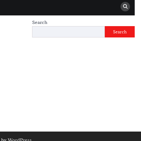
Search
Search
 by
WordPress
.