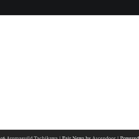
026
Aromaguild Tachikawa
| Fair News by
Ascendoor
| Powered