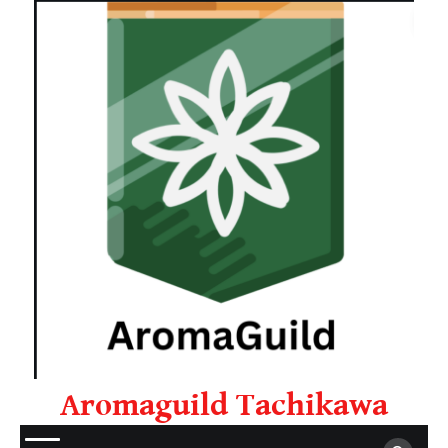
Skip
to
content
Aromaguild Tachikawa