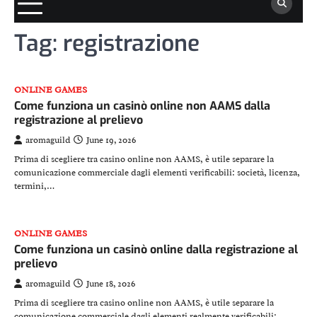
Tag:
registrazione
ONLINE GAMES
Come funziona un casinò online non AAMS dalla
registrazione al prelievo
aromaguild
June 19, 2026
Prima di scegliere tra casino online non AAMS, è utile separare la
comunicazione commerciale dagli elementi verificabili: società, licenza,
termini,…
ONLINE GAMES
Come funziona un casinò online dalla registrazione al
prelievo
aromaguild
June 18, 2026
Prima di scegliere tra casino online non AAMS, è utile separare la
comunicazione commerciale dagli elementi realmente verificabili: