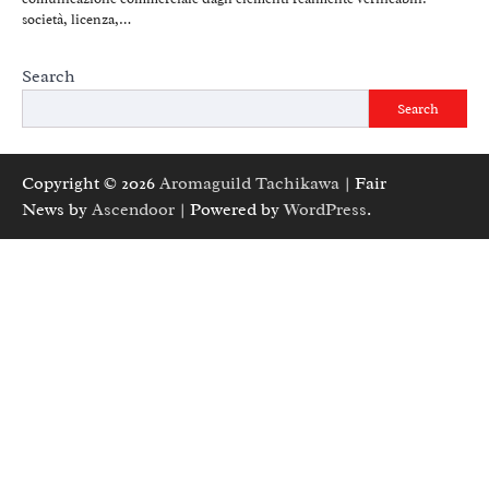
società, licenza,…
Search
Search
Copyright © 2026
Aromaguild Tachikawa
| Fair
News by
Ascendoor
| Powered by
WordPress
.