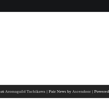
026
Aromaguild Tachikawa
| Fair News by
Ascendoor
| Powered