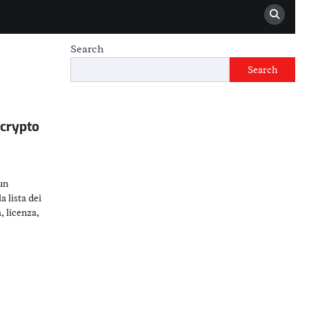
Search
Search
 crypto
un
a lista dei
, licenza,