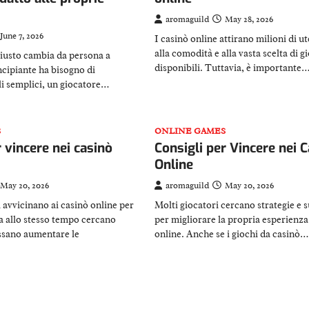
aromaguild
May 28, 2026
June 7, 2026
I casinò online attirano milioni di ut
alla comodità e alla vasta scelta di g
giusto cambia da persona a
disponibili. Tuttavia, è importante
cipiante ha bisogno di
li semplici, un giocatore…
S
ONLINE GAMES
r vincere nei casinò
Consigli per Vincere nei 
Online
May 20, 2026
aromaguild
May 20, 2026
 avvicinano ai casinò online per
Molti giocatori cercano strategie e 
a allo stesso tempo cercano
per migliorare la propria esperienza
ossano aumentare le
online. Anche se i giochi da casinò…