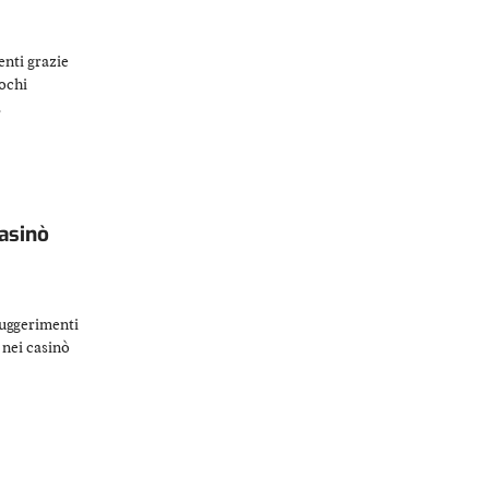
enti grazie
iochi
…
Casinò
suggerimenti
 nei casinò