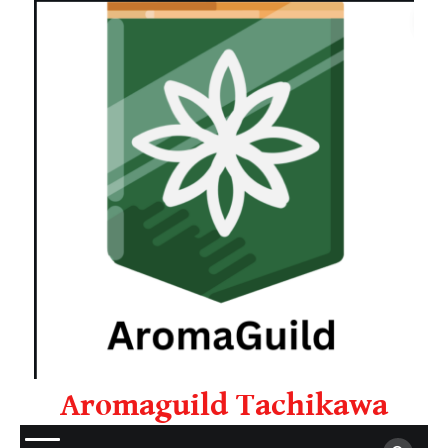
Skip
to
content
Aromaguild Tachikawa