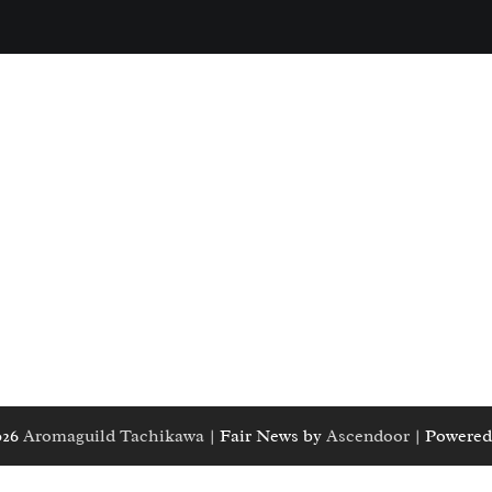
026
Aromaguild Tachikawa
| Fair News by
Ascendoor
| Powered