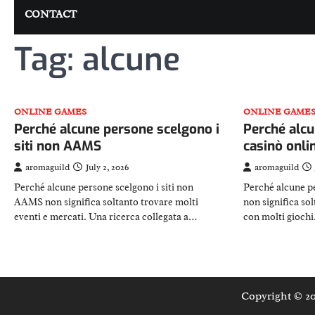
CONTACT
Tag:
alcune
ONLINE GAMES
ONLINE GAME
Perché alcune persone scelgono i
Perché alcu
siti non AAMS
casinò onli
aromaguild
July 2, 2026
aromaguild
Perché alcune persone scelgono i siti non
Perché alcune pe
AAMS non significa soltanto trovare molti
non significa so
eventi e mercati. Una ricerca collegata a…
con molti giochi
Copyright © 2