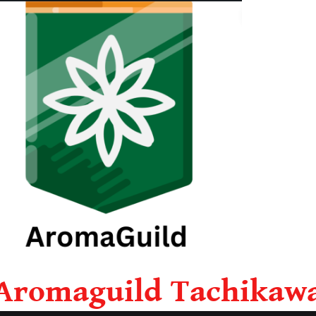
Aromaguild Tachikaw