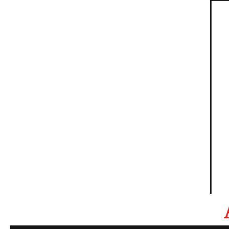
Skip
to
content