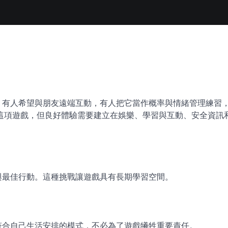
，有人希望與朋友遠端互動，有人把它當作概率與情緒管理練習
這項遊戲，但良好體驗需要建立在娛樂、學習與互動、安全資訊
與最佳行動。這種挑戰讓遊戲具有長期學習空間。
符合自己生活安排的模式，不必為了遊戲犧牲重要責任。