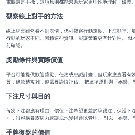
電腦還是手機，這項原則都能幫助玩家更理性地理解「娛樂
觀察線上對手的方法
線上牌桌雖然看不到表情，仍可觀察行動速度、下注頻率、
行動的玩家不同。累積這些資訊，能讓策略更有針對性。 就
前確認。
獎勵條件與實際價值
平台可能提供歡迎獎勵、任務或忠誠計畫，但玩家應查看有
質，條款越複雜，越需要謹慎評估。 把這項原則與「娛樂、
下注尺寸與目的
每次下注都應有理由。價值下注希望更差的牌跟注，保護下
寸，很容易暴露牌力或讓底池變得難以管理。 對以「娛樂、
手牌復盤的價值