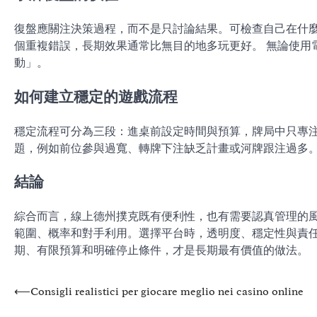
復盤應關注決策過程，而不是只討論結果。可檢查自己在什
個重複錯誤，長期效果通常比無目的地多玩更好。 無論使用
動」。
如何建立穩定的遊戲流程
穩定流程可分為三段：進桌前設定時間與預算，牌局中只專
題，例如前位參與過寬、轉牌下注缺乏計畫或河牌跟注過多
結論
綜合而言，線上德州撲克既有便利性，也有需要認真管理的
範圍、概率和對手利用。選擇平台時，透明度、穩定性與責
期、有限預算和明確停止條件，才是長期最有價值的做法。
Post
⟵
Consigli realistici per giocare meglio nei casino online
navigation