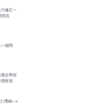
次只修正一
習與互
正一個問
再逐步學習
持理性預
った理由
⟶