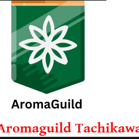
Aromaguild Tachikaw