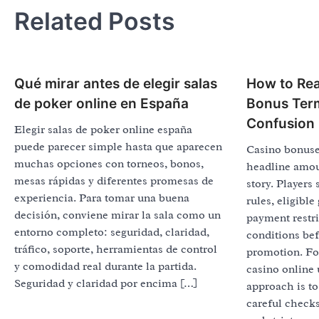
Related Posts
Qué mirar antes de elegir salas
How to Rea
de poker online en España
Bonus Ter
Confusion
Elegir salas de poker online españa
puede parecer simple hasta que aparecen
Casino bonuses
muchas opciones con torneos, bonos,
headline amoun
mesas rápidas y diferentes promesas de
story. Players
experiencia. Para tomar una buena
rules, eligible
decisión, conviene mirar la sala como un
payment restri
entorno completo: seguridad, claridad,
conditions be
tráfico, soporte, herramientas de control
promotion. Fo
y comodidad real durante la partida.
casino online 
Seguridad y claridad por encima […]
approach is to
careful checks