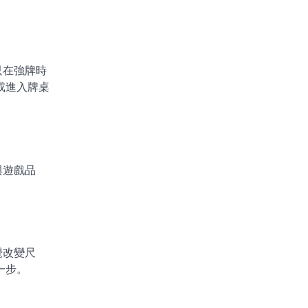
只在強牌時
或進入牌桌
與遊戲品
。
覺改變尺
一步。