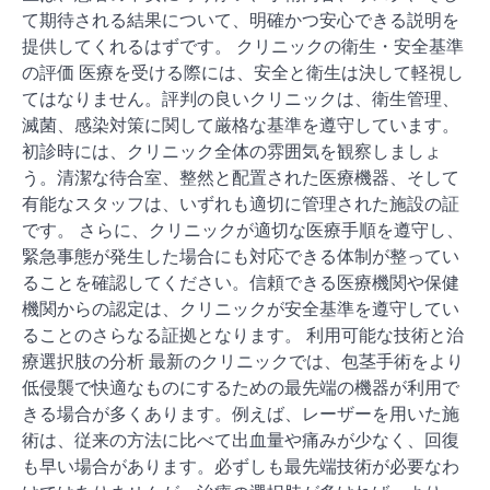
て期待される結果について、明確かつ安心できる説明を
提供してくれるはずです。 クリニックの衛生・安全基準
の評価 医療を受ける際には、安全と衛生は決して軽視し
てはなりません。評判の良いクリニックは、衛生管理、
滅菌、感染対策に関して厳格な基準を遵守しています。
初診時には、クリニック全体の雰囲気を観察しましょ
う。清潔な待合室、整然と配置された医療機器、そして
有能なスタッフは、いずれも適切に管理された施設の証
です。 さらに、クリニックが適切な医療手順を遵守し、
緊急事態が発生した場合にも対応できる体制が整ってい
ることを確認してください。信頼できる医療機関や保健
機関からの認定は、クリニックが安全基準を遵守してい
ることのさらなる証拠となります。 利用可能な技術と治
療選択肢の分析 最新のクリニックでは、包茎手術をより
低侵襲で快適なものにするための最先端の機器が利用で
きる場合が多くあります。例えば、レーザーを用いた施
術は、従来の方法に比べて出血量や痛みが少なく、回復
も早い場合があります。必ずしも最先端技術が必要なわ