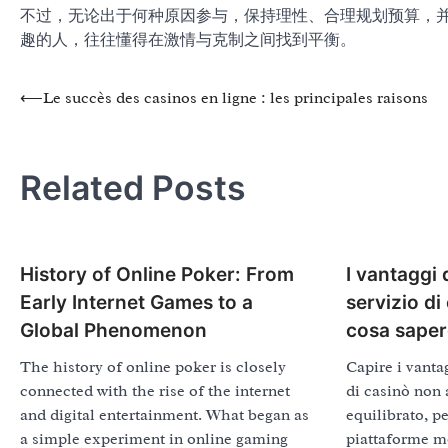
不过，无论出于何种原因参与，保持理性、合理规划预算，
趣的人，往往懂得在激情与克制之间找到平衡。
Post
⟵
Le succès des casinos en ligne : les principales raisons
navigation
Related Posts
History of Online Poker: From
I vantaggi 
Early Internet Games to a
servizio d
Global Phenomenon
cosa sapere
The history of online poker is closely
Capire i vantag
connected with the rise of the internet
di casinò non
and digital entertainment. What began as
equilibrato, 
a simple experiment in online gaming
piattaforme mo