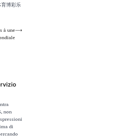
体育博彩乐
s à une
⟶
ondiale
rvizio
ntra
, non
spressioni
ima di
 cercando