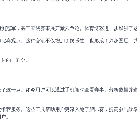
预测冠军，甚至围绕赛事展开激烈争论。体育博彩进一步增强了
和比赛观点。这种交流不仅增加了娱乐性，也形成了兴趣圈层。
文化的一部分。
变了这一点。如今用户可以通过手机随时查看赛事、分析数据并
化推荐服务。这些工具帮助用户更深入地了解比赛，提高参与效
用户。