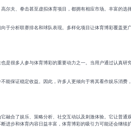
、高尔夫、拳击甚至虚拟体育项目，都拥有相应市场。丰富的选
倾向于分析联赛排名和球队表现。多样化项目让体育博彩覆盖更
性也是很多人参与体育博彩的重要动力之一。当用户通过认真研
并不能保证稳定收益。因此，许多人更倾向于将其看作娱乐消费
为它融合了娱乐、策略分析、社交互动以及刺激体验。它让普通
不断进步和体育内容日益丰富，体育博彩的吸引力可能还会继续