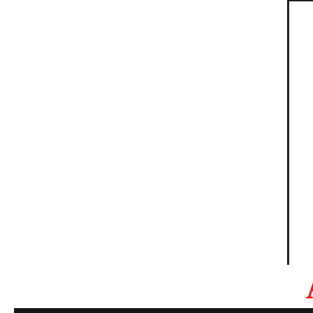
Skip
to
content