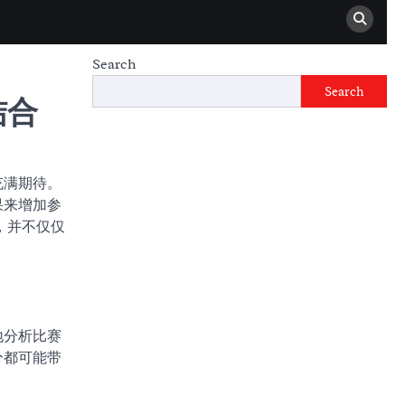
Search
Search
结合
充满期待。
果来增加参
，并不仅仅
地分析比赛
分都可能带