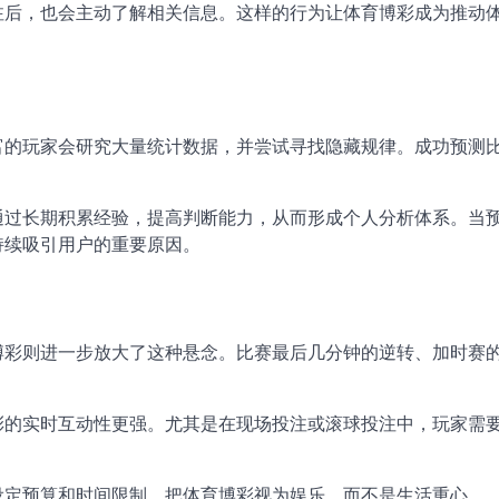
注后，也会主动了解相关信息。这样的行为让体育博彩成为推动
富的玩家会研究大量统计数据，并尝试寻找隐藏规律。成功预测
通过长期积累经验，提高判断能力，从而形成个人分析体系。当
持续吸引用户的重要原因。
博彩则进一步放大了这种悬念。比赛最后几分钟的逆转、加时赛
彩的实时互动性更强。尤其是在现场投注或滚球投注中，玩家需
设定预算和时间限制，把体育博彩视为娱乐，而不是生活重心。