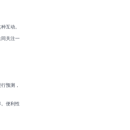
这种互动。
共同关注一
进行预测，
率。便利性