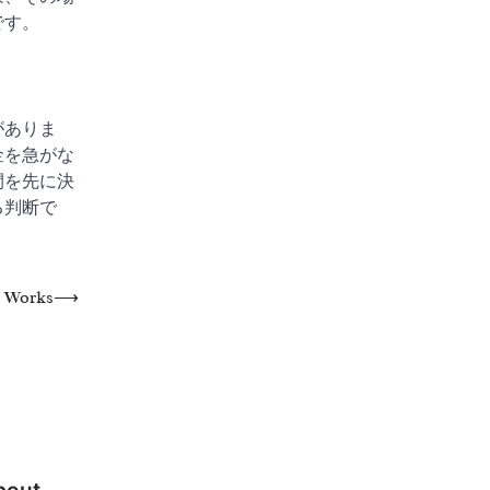
です。
がありま
金を急がな
間を先に決
る判断で
t Works
⟶