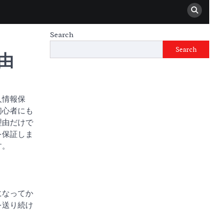
Search
Search
由
人情報保
初心者にも
理由だけで
を保証しま
す。
になってか
を送り続け