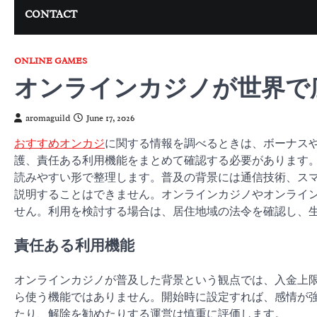
CONTACT
ONLINE GAMES
オンラインカジノが世界で
aromaguild
June 17, 2026
おすすめオンカジ
に関する情報を調べるときは、ボーナス
護、責任ある利用機能をまとめて確認する必要があります
読みやすい形で整理します。普及の背景には通信技術、ス
説明することはできません。オンラインカジノやオンライ
せん。利用を検討する場合は、居住地域の法令を確認し、
責任ある利用機能
オンラインカジノが普及した背景という観点では、入金上
ら使う機能ではありません。開始時に設定すれば、感情が
たり、解除を勧めたりする運営は慎重に評価します。