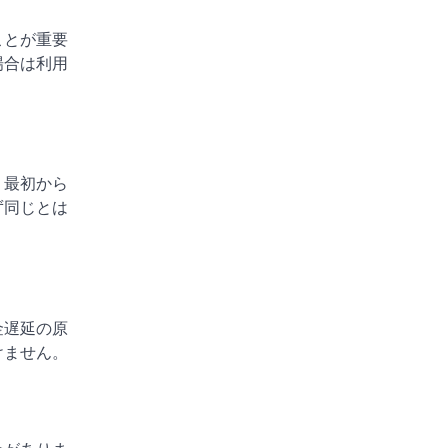
ことが重要
場合は利用
。最初から
ず同じとは
金遅延の原
けません。