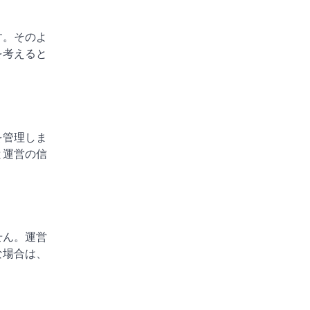
す。そのよ
を考えると
を管理しま
と運営の信
せん。運営
な場合は、