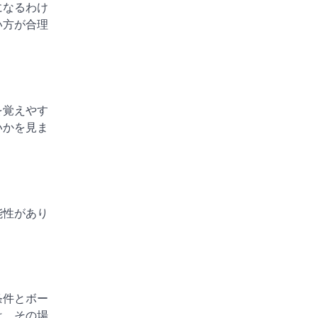
になるわけ
い方が合理
を覚えやす
いかを見ま
能性があり
条件とボー
は、その場