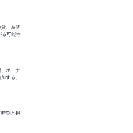
通貨、為替
がる可能性
間、ボーナ
追加する、
了時刻と損