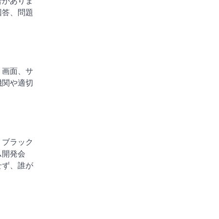
合がありま
回答、問題
、画面、サ
機関や適切
、ブラック
ム開発会
せず、誰が