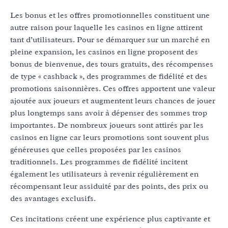
Les bonus et les offres promotionnelles constituent une
autre raison pour laquelle les casinos en ligne attirent
tant d’utilisateurs. Pour se démarquer sur un marché en
pleine expansion, les casinos en ligne proposent des
bonus de bienvenue, des tours gratuits, des récompenses
de type « cashback », des programmes de fidélité et des
promotions saisonnières. Ces offres apportent une valeur
ajoutée aux joueurs et augmentent leurs chances de jouer
plus longtemps sans avoir à dépenser des sommes trop
importantes. De nombreux joueurs sont attirés par les
casinos en ligne car leurs promotions sont souvent plus
généreuses que celles proposées par les casinos
traditionnels. Les programmes de fidélité incitent
également les utilisateurs à revenir régulièrement en
récompensant leur assiduité par des points, des prix ou
des avantages exclusifs.
Ces incitations créent une expérience plus captivante et