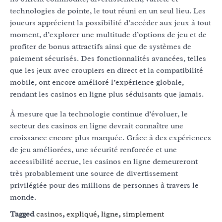
technologies de pointe, le tout réuni en un seul lieu. Les
joueurs apprécient la possibilité d’accéder aux jeux à tout
moment, d’explorer une multitude d’options de jeu et de
profiter de bonus attractifs ainsi que de systèmes de
paiement sécurisés. Des fonctionnalités avancées, telles
que les jeux avec croupiers en direct et la compatibilité
mobile, ont encore amélioré l’expérience globale,
rendant les casinos en ligne plus séduisants que jamais.
À mesure que la technologie continue d’évoluer, le
secteur des casinos en ligne devrait connaître une
croissance encore plus marquée. Grâce à des expériences
de jeu améliorées, une sécurité renforcée et une
accessibilité accrue, les casinos en ligne demeureront
très probablement une source de divertissement
privilégiée pour des millions de personnes à travers le
monde.
Tagged
casinos
,
expliqué
,
ligne
,
simplement