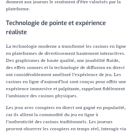
donnent aux joueurs le sentiment d’être valorisés par la
plateforme.
Technologie de pointe et expérience
réaliste
La technologie moderne a transformé les casinos en ligne
en plateformes de divertissement hautement interactives.
Des graphismes de haute qualité, une jouabilité fluide,
des effets sonores et la technologie de diffusion en direct
ont considérablement amélioré l’expérience de jeu. Les
casinos en ligne d’aujourd’hui sont conçus pour offrir une
expérience immersive et palpitante, rappelant fidèlement
l’ambiance des casinos physiques.
Les jeux avec croupiers en direct ont gagné en popularité,
car ils allient la commodité du jeu en ligne à
l’authenticité des casinos traditionnels. Les joueurs
peuvent observer les croupiers en temps réel, interagir via