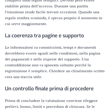
compresi sono regole semplici. Devono però essere
stabilite prima dell’accesso. Durante una partita
l’emozione rende facile trovare eccezioni. Quando una
regola sembra scomoda, è spesso proprio il momento in
cui serve maggiormente.
La coerenza tra pagine e supporto
Le informazioni su commissioni, tempi e documenti
dovrebbero essere uguali nelle condizioni, nella pagina
dei pagamenti e nelle risposte del supporto. Una
contraddizione non va ignorata soltanto perché la
registrazione è semplice. Chiedere un chiarimento scritto
crea una traccia utile.
Un controllo finale prima di procedere
Prima di concludere la valutazione conviene rileggere
prelievi, bonus, limiti e procedura di chiusura. Se le