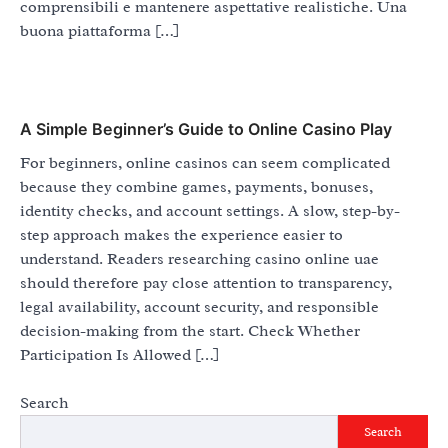
comprensibili e mantenere aspettative realistiche. Una
buona piattaforma […]
A Simple Beginner’s Guide to Online Casino Play
For beginners, online casinos can seem complicated
because they combine games, payments, bonuses,
identity checks, and account settings. A slow, step-by-
step approach makes the experience easier to
understand. Readers researching casino online uae
should therefore pay close attention to transparency,
legal availability, account security, and responsible
decision-making from the start. Check Whether
Participation Is Allowed […]
Search
Search