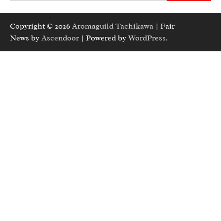
Copyright © 2026
Aromaguild Tachikawa
| Fair
News by
Ascendoor
| Powered by
WordPress
.