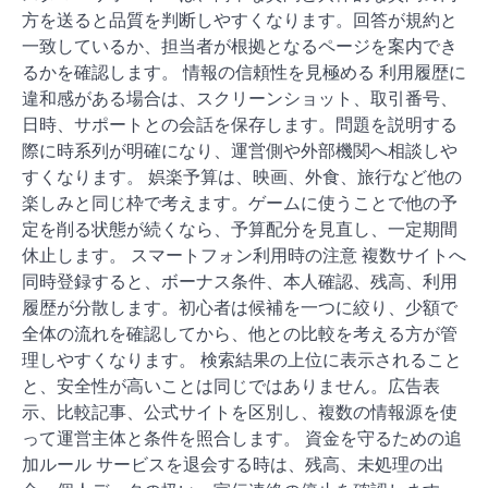
方を送ると品質を判断しやすくなります。回答が規約と
一致しているか、担当者が根拠となるページを案内でき
るかを確認します。 情報の信頼性を見極める 利用履歴に
違和感がある場合は、スクリーンショット、取引番号、
日時、サポートとの会話を保存します。問題を説明する
際に時系列が明確になり、運営側や外部機関へ相談しや
すくなります。 娯楽予算は、映画、外食、旅行など他の
楽しみと同じ枠で考えます。ゲームに使うことで他の予
定を削る状態が続くなら、予算配分を見直し、一定期間
休止します。 スマートフォン利用時の注意 複数サイトへ
同時登録すると、ボーナス条件、本人確認、残高、利用
履歴が分散します。初心者は候補を一つに絞り、少額で
全体の流れを確認してから、他との比較を考える方が管
理しやすくなります。 検索結果の上位に表示されること
と、安全性が高いことは同じではありません。広告表
示、比較記事、公式サイトを区別し、複数の情報源を使
って運営主体と条件を照合します。 資金を守るための追
加ルール サービスを退会する時は、残高、未処理の出