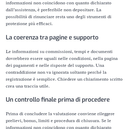
informazioni non coincidono con quanto dichiarato
dall’assistenza, è preferibile non depositare. La
possibilità di rinunciare resta uno degli strumenti di
protezione più efficaci.
La coerenza tra pagine e supporto
Le informazioni su commissioni, tempi e documenti
dovrebbero essere uguali nelle condizioni, nella pagina
dei pagamenti e nelle risposte del supporto. Una
contraddizione non va ignorata soltanto perché la
registrazione è semplice. Chiedere un chiarimento scritto
crea una traccia utile.
Un controllo finale prima di procedere
Prima di concludere la valutazione conviene rileggere
prelievi, bonus, limiti e procedura di chiusura. Se le
informazioni non coincidono con quanto dichiarato