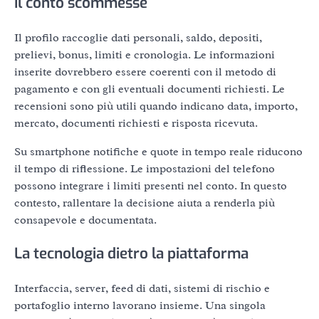
Il conto scommesse
Il profilo raccoglie dati personali, saldo, depositi,
prelievi, bonus, limiti e cronologia. Le informazioni
inserite dovrebbero essere coerenti con il metodo di
pagamento e con gli eventuali documenti richiesti. Le
recensioni sono più utili quando indicano data, importo,
mercato, documenti richiesti e risposta ricevuta.
Su smartphone notifiche e quote in tempo reale riducono
il tempo di riflessione. Le impostazioni del telefono
possono integrare i limiti presenti nel conto. In questo
contesto, rallentare la decisione aiuta a renderla più
consapevole e documentata.
La tecnologia dietro la piattaforma
Interfaccia, server, feed di dati, sistemi di rischio e
portafoglio interno lavorano insieme. Una singola