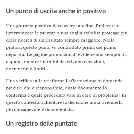
Un punto di uscita anche in positivo
Una giornata positiva deve avere una fine. Prelevare o
interrompere le puntate a una soglia stabilita protegge più
della ricerca di un risultato sempre maggiore. Nella
pratica, questo punto va controllato prima del primo
deposito. Le pagine promozionali evidenziano semplicità
e quote, mentre i termini descrivono eccezioni,
documenti e limiti.
Una verifica utile trasforma l’affermazione in domande
precise: chi è responsabile, quale documento lo
conferma e quale procedura vale in caso di problema? In
questo contesto, rallentare la decisione aiuta a renderla
più consapevole e documentata.
Un registro delle puntate