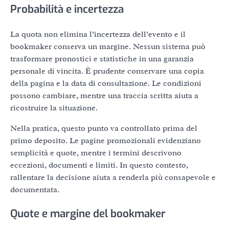
Probabilità e incertezza
La quota non elimina l’incertezza dell’evento e il
bookmaker conserva un margine. Nessun sistema può
trasformare pronostici e statistiche in una garanzia
personale di vincita. È prudente conservare una copia
della pagina e la data di consultazione. Le condizioni
possono cambiare, mentre una traccia scritta aiuta a
ricostruire la situazione.
Nella pratica, questo punto va controllato prima del
primo deposito. Le pagine promozionali evidenziano
semplicità e quote, mentre i termini descrivono
eccezioni, documenti e limiti. In questo contesto,
rallentare la decisione aiuta a renderla più consapevole e
documentata.
Quote e margine del bookmaker