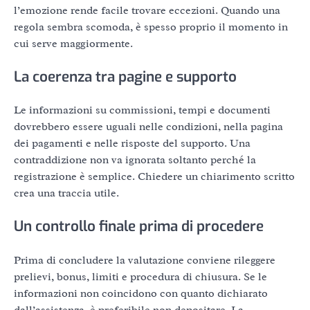
l’emozione rende facile trovare eccezioni. Quando una
regola sembra scomoda, è spesso proprio il momento in
cui serve maggiormente.
La coerenza tra pagine e supporto
Le informazioni su commissioni, tempi e documenti
dovrebbero essere uguali nelle condizioni, nella pagina
dei pagamenti e nelle risposte del supporto. Una
contraddizione non va ignorata soltanto perché la
registrazione è semplice. Chiedere un chiarimento scritto
crea una traccia utile.
Un controllo finale prima di procedere
Prima di concludere la valutazione conviene rileggere
prelievi, bonus, limiti e procedura di chiusura. Se le
informazioni non coincidono con quanto dichiarato
dall’assistenza, è preferibile non depositare. La