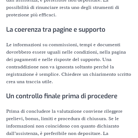
possibilità di rinunciare resta uno degli strumenti di
protezione più efficaci.
La coerenza tra pagine e supporto
Le informazioni su commissioni, tempi e documenti
dovrebbero essere uguali nelle condizioni, nella pagina
dei pagamenti e nelle risposte del supporto. Una
contraddizione non va ignorata soltanto perché la
registrazione è semplice. Chiedere un chiarimento scritto
crea una traccia utile.
Un controllo finale prima di procedere
Prima di concludere la valutazione conviene rileggere
prelievi, bonus, limiti e procedura di chiusura. Se le
informazioni non coincidono con quanto dichiarato
dall’assistenza, è preferibile non depositare. La